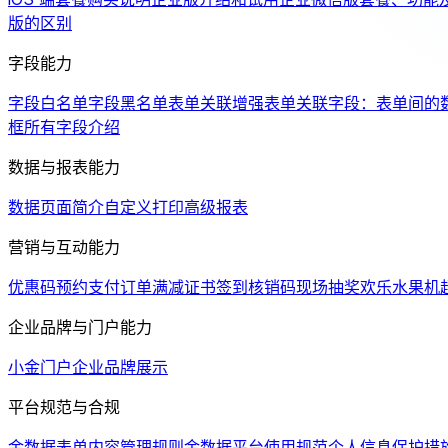
版的区别
字段能力
字段白名单
字段黑名单
表单关联增强
表单关联字段：表单间的
框
所有字段介绍
数据与报表能力
数据页面简介
自定义打印
高级报表
营销与互动能力
优惠码
预约支付
订单满减
证书
签到
核销码
现场抽奖
欢乐水果机
企业品牌与门户能力
小金门户
企业品牌展示
平台规范与合规
金数据表单内容管理规则
金数据平台使用规范
个人信息保护措