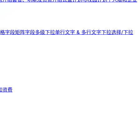
格字段
矩阵字段
多级下拉
单行文字 & 多行文字
下拉选择/下拉
和资费