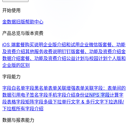
开始使用
金数据旧版帮助中心
产品总览与版本资费
iOS 端套餐购买说明
企业版介绍和试用
企业微信版套餐、功能
及资费介绍
其他服务收费说明
钉钉版套餐、功能及资费介绍
金
数据介绍
套餐、功能及资费介绍
公益计划与校园计划
个人版和
企业版的区别
字段能力
字段白名单
字段黑名单
表单关联增强
表单关联字段：表单间的
数据引用
电子签名字段
手机字段介绍
身份证
NPS 字段
计算字
段
表格字段
矩阵字段
多级下拉
单行文字 & 多行文字
下拉选择/
下拉框
所有字段介绍
数据与报表能力