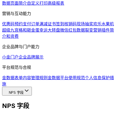
数据页面简介
自定义打印
高级报表
营销与互动能力
优惠码
预约支付
订单满减
证书
签到
核销码
现场抽奖
欢乐水果机
超级九宫格和砸金蛋
幸运大转盘
微信红包
数据裂变
营销插件简
介和资费
企业品牌与门户能力
小金门户
企业品牌展示
平台规范与合规
金数据表单内容管理规则
金数据平台使用规范
个人信息保护措
施
NPS 字段
NPS 字段