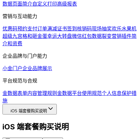
数据页面简介
自定义打印
高级报表
营销与互动能力
优惠码
预约支付
订单满减
证书
签到
核销码
现场抽奖
欢乐水果机
超级九宫格和砸金蛋
幸运大转盘
微信红包
数据裂变
营销插件简
介和资费
企业品牌与门户能力
小金门户
企业品牌展示
平台规范与合规
金数据表单内容管理规则
金数据平台使用规范
个人信息保护措
施
iOS 端套餐购买说明
iOS 端套餐购买说明