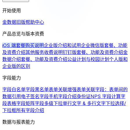
开始使用
金数据旧版帮助中心
产品总览与版本资费
iOS 端套餐购买说明
企业版介绍和试用
企业微信版套餐、功能
及资费介绍
其他服务收费说明
钉钉版套餐、功能及资费介绍
金
数据介绍
套餐、功能及资费介绍
公益计划与校园计划
个人版和
企业版的区别
字段能力
字段白名单
字段黑名单
表单关联增强
表单关联字段：表单间的
数据引用
电子签名字段
手机字段介绍
身份证
NPS 字段
计算字
段
表格字段
矩阵字段
多级下拉
单行文字 & 多行文字
下拉选择/
下拉框
所有字段介绍
数据与报表能力