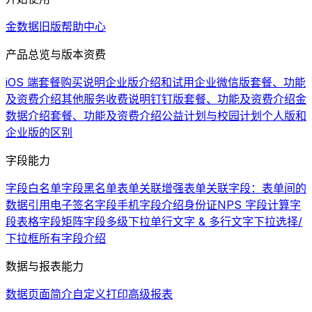
金数据旧版帮助中心
产品总览与版本资费
iOS 端套餐购买说明
企业版介绍和试用
企业微信版套餐、功能
及资费介绍
其他服务收费说明
钉钉版套餐、功能及资费介绍
金
数据介绍
套餐、功能及资费介绍
公益计划与校园计划
个人版和
企业版的区别
字段能力
字段白名单
字段黑名单
表单关联增强
表单关联字段：表单间的
数据引用
电子签名字段
手机字段介绍
身份证
NPS 字段
计算字
段
表格字段
矩阵字段
多级下拉
单行文字 & 多行文字
下拉选择/
下拉框
所有字段介绍
数据与报表能力
数据页面简介
自定义打印
高级报表