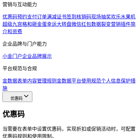
营销与互动能力
优惠码
预约支付
订单满减
证书
签到
核销码
现场抽奖
欢乐水果机
超级九宫格和砸金蛋
幸运大转盘
微信红包
数据裂变
营销插件简
介和资费
企业品牌与门户能力
小金门户
企业品牌展示
平台规范与合规
金数据表单内容管理规则
金数据平台使用规范
个人信息保护措
施
优惠码
优惠码
当需要在表单中设置优惠码，实现折扣或促销活动时，可配置
优惠码规则和使用限制。