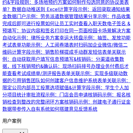
约&字段规则：多场地预约方案
如何制作勾选同意的协议类表
单？
数据自动推送到 Excel
计算字段示例：返回录取通知结果
金数据门户示例：劳务派遣数据管理
结果分享示例：作品收集
完成后即可进行投票
如何让员工实时查看入职天数
电子签名 &
预填写：协议内容和签名打印在同一页面
校园卡场景解决方案
自动化示例：律所业务方案
幸运大转盘示例：抽签、发放功能
考试表单功能示例：人工阅卷
填表时扫码加企业微信/微信二
维码
计算字段示例：销售阶梯提成
手动群发短信
表单关联示
例：自动获取用户填写信息
预填写&核销码：分渠道收集数
据，线下核销
预约&确认码：现场扫码排号办理业务
付费后才
能查看考试成绩单/测评报告
表单关联示例：实现多级联动数
据的引用
销售团队如何创建客户信息维护系统
表单关联示例：
限定公司内部员工投票
选项赋值&计算字段示例：学生个人加
分项目统计
审批流程示例：门店会员申请
核销码示例：报名核
销
检查到整改的完整闭环方案
核销码示例：创建电子通行证
金
数据带参传入自有系统
如何搭建意见反馈系统
用户案例