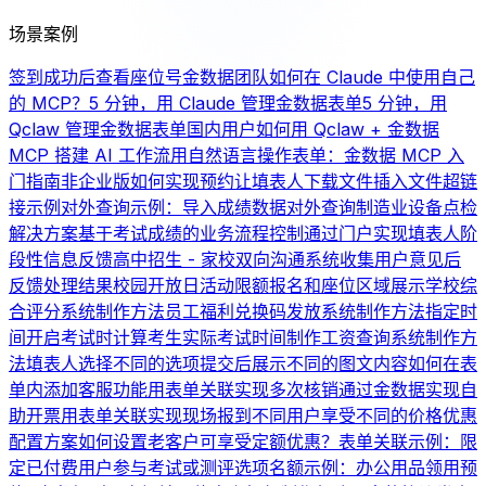
场景案例
签到成功后查看座位号
金数据团队如何在 Claude 中使用自己
的 MCP？
5 分钟，用 Claude 管理金数据表单
5 分钟，用
Qclaw 管理金数据表单
国内用户如何用 Qclaw + 金数据
MCP 搭建 AI 工作流
用自然语言操作表单：金数据 MCP 入
门指南
非企业版如何实现预约
让填表人下载文件
插入文件超链
接示例
对外查询示例：导入成绩数据对外查询
制造业设备点检
解决方案
基于考试成绩的业务流程控制
通过门户实现填表人阶
段性信息反馈
高中招生 - 家校双向沟通系统
收集用户意见后
反馈处理结果
校园开放日活动限额报名和座位区域展示
学校综
合评分系统制作方法
员工福利兑换码发放系统制作方法
指定时
间开启考试时计算考生实际考试时间
制作工资查询系统制作方
法
填表人选择不同的选项提交后展示不同的图文内容
如何在表
单内添加客服功能
用表单关联实现多次核销
通过金数据实现自
助开票
用表单关联实现现场报到
不同用户享受不同的价格优惠
配置方案
如何设置老客户可享受定额优惠？
表单关联示例：限
定已付费用户参与考试或测评
选项名额示例：办公用品领用
预