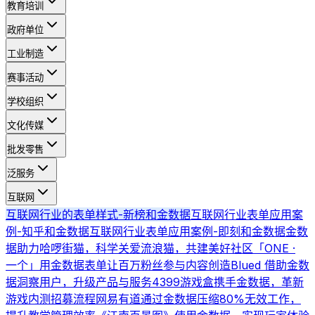
教育培训
政府单位
工业制造
赛事活动
学校组织
文化传媒
批发零售
泛服务
互联网
互联网行业的表单样式-新榜和金数据
互联网行业表单应用案
例-知乎和金数据
互联网行业表单应用案例-即刻和金数据
金数
据助力哈啰街猫，科学关爱流浪猫，共建美好社区
「ONE ·
一个」用金数据表单让百万粉丝参与内容创造
Blued 借助金数
据洞察用户，升级产品与服务
4399游戏盒携手金数据，革新
游戏内测招募流程
网易有道通过金数据压缩80%无效工作，