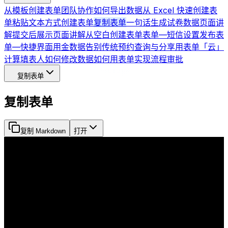
从模板创建表单
团队协作
如何导出数据
从 Excel 快速创建表
单
粘贴文本方式创建表单
复制表单
一句话生成试卷
数据页面讲
解
提交后展示页面讲解
从空白创建表单
表单—短信设置
发布表
单—快捷界面
用金数据告别传统预约
查询与分享
用表单「云」
计算
填表人如何修改数据
如何用表单实现流程审批
复制表单
复制表单
复制 Markdown
打开