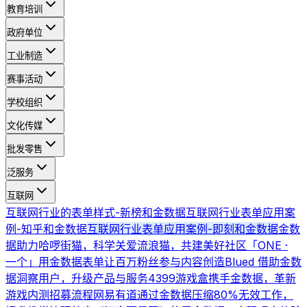
教育培训
政府单位
工业制造
赛事活动
学校组织
文化传媒
批发零售
泛服务
互联网
互联网行业的表单样式-新榜和金数据
互联网行业表单应用案
例-知乎和金数据
互联网行业表单应用案例-即刻和金数据
金数
据助力哈啰街猫，科学关爱流浪猫，共建美好社区
「ONE ·
一个」用金数据表单让百万粉丝参与内容创造
Blued 借助金数
据洞察用户，升级产品与服务
4399游戏盒携手金数据，革新
游戏内测招募流程
网易有道通过金数据压缩80%无效工作，