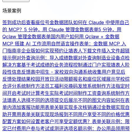
场景案例
签到成功后查看座位号
金数据团队如何在 Claude 中使用自己
的 MCP？
5 分钟，用 Claude 管理金数据表单
5 分钟，用
Qclaw 管理金数据表单
国内用户如何用 Qclaw + 金数据
MCP 搭建 AI 工作流
用自然语言操作表单：金数据 MCP 入
门指南
非企业版如何实现预约
让填表人下载文件
插入文件超链
接示例
对外查询示例：导入成绩数据对外查询
制造业设备点检
解决方案
基于考试成绩的业务流程控制
通过门户实现填表人阶
段性信息反馈
高中招生 - 家校双向沟通系统
收集用户意见后
反馈处理结果
校园开放日活动限额报名和座位区域展示
学校综
合评分系统制作方法
员工福利兑换码发放系统制作方法
指定时
间开启考试时计算考生实际考试时间
制作工资查询系统制作方
法
填表人选择不同的选项提交后展示不同的图文内容
如何在表
单内添加客服功能
用表单关联实现多次核销
通过金数据实现自
助开票
用表单关联实现现场报到
不同用户享受不同的价格优惠
配置方案
如何设置老客户可享受定额优惠？
表单关联示例：限
定已付费用户参与考试或测评
选项名额示例：办公用品领用
预