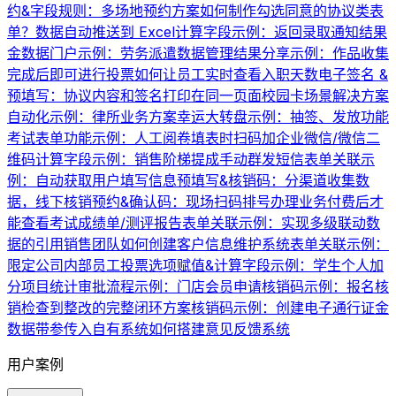
约&字段规则：多场地预约方案
如何制作勾选同意的协议类表
单？
数据自动推送到 Excel
计算字段示例：返回录取通知结果
金数据门户示例：劳务派遣数据管理
结果分享示例：作品收集
完成后即可进行投票
如何让员工实时查看入职天数
电子签名 &
预填写：协议内容和签名打印在同一页面
校园卡场景解决方案
自动化示例：律所业务方案
幸运大转盘示例：抽签、发放功能
考试表单功能示例：人工阅卷
填表时扫码加企业微信/微信二
维码
计算字段示例：销售阶梯提成
手动群发短信
表单关联示
例：自动获取用户填写信息
预填写&核销码：分渠道收集数
据，线下核销
预约&确认码：现场扫码排号办理业务
付费后才
能查看考试成绩单/测评报告
表单关联示例：实现多级联动数
据的引用
销售团队如何创建客户信息维护系统
表单关联示例：
限定公司内部员工投票
选项赋值&计算字段示例：学生个人加
分项目统计
审批流程示例：门店会员申请
核销码示例：报名核
销
检查到整改的完整闭环方案
核销码示例：创建电子通行证
金
数据带参传入自有系统
如何搭建意见反馈系统
用户案例