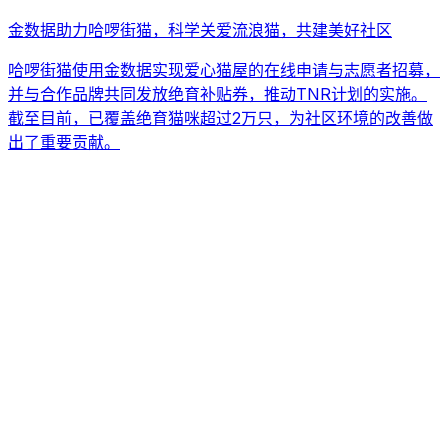
金数据助力哈啰街猫，科学关爱流浪猫，共建美好社区
哈啰街猫使用金数据实现爱心猫屋的在线申请与志愿者招募，
并与合作品牌共同发放绝育补贴券，推动TNR计划的实施。
截至目前，已覆盖绝育猫咪超过2万只，为社区环境的改善做
出了重要贡献。