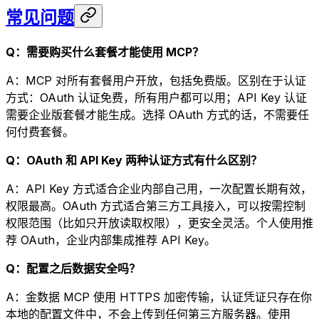
场景二：销售录入线下收集的线索
跑完一场展会，手上有一批名片信息需要录入表单。整理成文
字发给 AI：
「帮我把以下信息录入『客户线索』表单：李小
敏，13800138000，北京，对 SaaS 产品感兴
趣；周传伟，13900139000，上海，已约下周演
示」
AI 逐条写入，你只需要最后核查一遍。比手动一条条填快得
多。