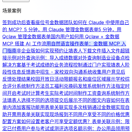
场景案例
签到成功后查看座位号
金数据团队如何在 Claude 中使用自己
的 MCP？
5 分钟，用 Claude 管理金数据表单
5 分钟，用
Qclaw 管理金数据表单
国内用户如何用 Qclaw + 金数据
MCP 搭建 AI 工作流
用自然语言操作表单：金数据 MCP 入
门指南
非企业版如何实现预约
让填表人下载文件
插入文件超链
接示例
对外查询示例：导入成绩数据对外查询
制造业设备点检
解决方案
基于考试成绩的业务流程控制
通过门户实现填表人阶
段性信息反馈
高中招生 - 家校双向沟通系统
收集用户意见后
反馈处理结果
校园开放日活动限额报名和座位区域展示
学校综
合评分系统制作方法
员工福利兑换码发放系统制作方法
指定时
间开启考试时计算考生实际考试时间
制作工资查询系统制作方
法
填表人选择不同的选项提交后展示不同的图文内容
如何在表
单内添加客服功能
用表单关联实现多次核销
通过金数据实现自
助开票
用表单关联实现现场报到
不同用户享受不同的价格优惠
配置方案
如何设置老客户可享受定额优惠？
表单关联示例：限
定已付费用户参与考试或测评
选项名额示例：办公用品领用
预