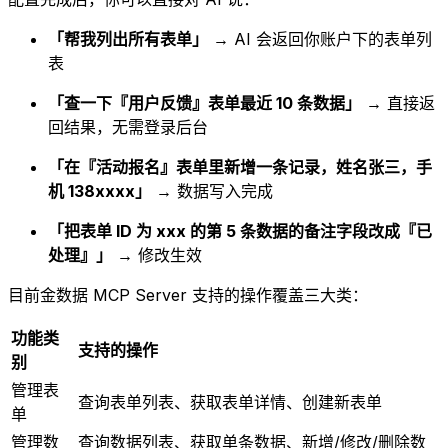
「帮我列出所有表单」
→ AI 会返回你账户下的表单列
表
「查一下『用户反馈』表单最近 10 条数据」
→ 直接返
回结果，无需登录后台
「在『活动报名』表单里新增一条记录，姓名张三，手
机 138xxxx」
→ 数据写入完成
「把表单 ID 为 xxx 的第 5 条数据的备注字段改成『已
处理』」
→ 修改生效
目前金数据 MCP Server 支持的操作覆盖三大类：
功能类
支持的操作
别
管理表
查询表单列表、获取表单详情、创建新表单
单
管理数
查询数据列表、获取单条数据、新增/修改/删除数