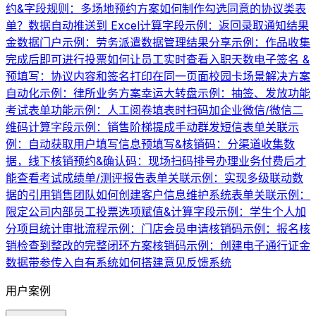
约&字段规则：多场地预约方案
如何制作勾选同意的协议类表
单？
数据自动推送到 Excel
计算字段示例：返回录取通知结果
金数据门户示例：劳务派遣数据管理
结果分享示例：作品收集
完成后即可进行投票
如何让员工实时查看入职天数
电子签名 &
预填写：协议内容和签名打印在同一页面
校园卡场景解决方案
自动化示例：律所业务方案
幸运大转盘示例：抽签、发放功能
考试表单功能示例：人工阅卷
填表时扫码加企业微信/微信二
维码
计算字段示例：销售阶梯提成
手动群发短信
表单关联示
例：自动获取用户填写信息
预填写&核销码：分渠道收集数
据，线下核销
预约&确认码：现场扫码排号办理业务
付费后才
能查看考试成绩单/测评报告
表单关联示例：实现多级联动数
据的引用
销售团队如何创建客户信息维护系统
表单关联示例：
限定公司内部员工投票
选项赋值&计算字段示例：学生个人加
分项目统计
审批流程示例：门店会员申请
核销码示例：报名核
销
检查到整改的完整闭环方案
核销码示例：创建电子通行证
金
数据带参传入自有系统
如何搭建意见反馈系统
用户案例