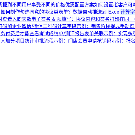
场报到
不同用户享受不同的价格优惠配置方案
如何设置老客户可
案
如何制作勾选同意的协议类表单？
数据自动推送到 Excel
计算字
时查看入职天数
电子签名 & 预填写：协议内容和签名打印在同一
扫码加企业微信/微信二维码
计算字段示例：销售阶梯提成
手动群
业务
付费后才能查看考试成绩单/测评报告
表单关联示例：实现多
个人加分项目统计
审批流程示例：门店会员申请
核销码示例：报