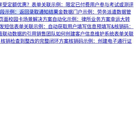
享受定额优惠？
表单关联示例：限定已付费用户参与考试或测评
段示例：返回录取通知结果
金数据门户示例：劳务派遣数据管
页面
校园卡场景解决方案
自动化示例：律所业务方案
幸运大转
发短信
表单关联示例：自动获取用户填写信息
预填写&核销码：
级联动数据的引用
销售团队如何创建客户信息维护系统
表单关联
名核销
检查到整改的完整闭环方案
核销码示例：创建电子通行证