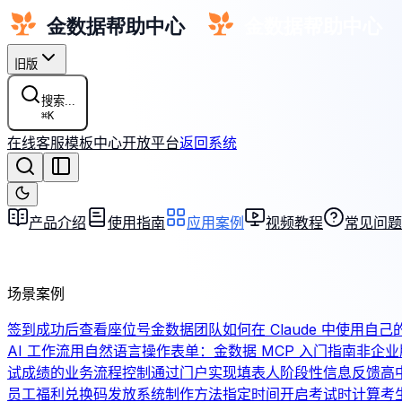
旧版
搜索...
⌘
K
在线客服
模板中心
开放平台
返回系统
产品介绍
使用指南
应用案例
视频教程
常见问题
场景案例
签到成功后查看座位号
金数据团队如何在 Claude 中使用自己
AI 工作流
用自然语言操作表单：金数据 MCP 入门指南
非企业
试成绩的业务流程控制
通过门户实现填表人阶段性信息反馈
高
员工福利兑换码发放系统制作方法
指定时间开启考试时计算考