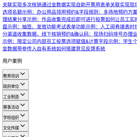
关联实现多次核销
通过金数据实现自助开票
用表单关联实现现
选项名额示例：办公用品领用
预约&字段规则：多场地预约方
理
结果分享示例：作品收集完成后即可进行投票
如何让员工实
盘示例：抽签、发放功能
考试表单功能示例：人工阅卷
填表时
分渠道收集数据，线下核销
预约&确认码：现场扫码排号办理
示例：限定公司内部员工投票
选项赋值&计算字段示例：学生
金数据带参传入自有系统
如何搭建意见反馈系统
用户案例
教育培训
政府单位
工业制造
赛事活动
学校组织
文化传媒