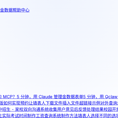
金数据帮助中心
的 MCP？
5 分钟，用 Claude 管理金数据表单
5 分钟，用 Qcl
版如何实现预约
让填表人下载文件
插入文件超链接示例
对外查询
中招生 - 家校双向沟通系统
收集用户意见后反馈处理结果
校园开
生实际考试时间
制作工资查询系统制作方法
填表人选择不同的选