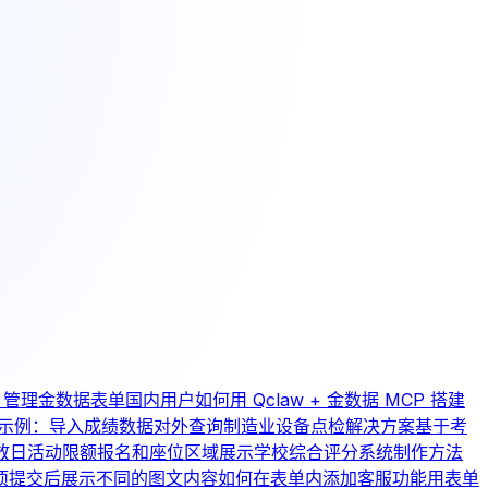
aw 管理金数据表单
国内用户如何用 Qclaw + 金数据 MCP 搭建
示例：导入成绩数据对外查询
制造业设备点检解决方案
基于考
放日活动限额报名和座位区域展示
学校综合评分系统制作方法
项提交后展示不同的图文内容
如何在表单内添加客服功能
用表单