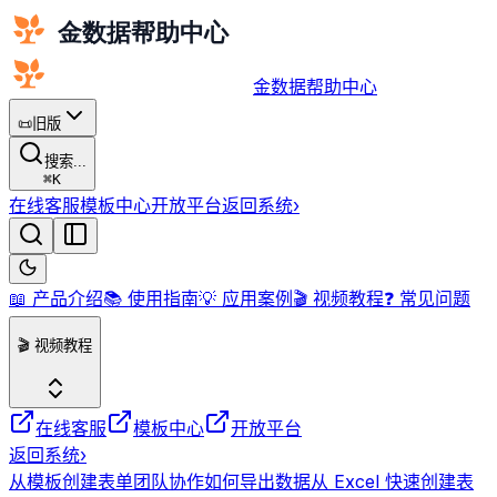
金数据帮助中心
📜
旧版
搜索...
⌘
K
在线客服
模板中心
开放平台
返回系统
›
📖 产品介绍
📚 使用指南
💡 应用案例
🎬 视频教程
❓ 常见问题
🎬 视频教程
在线客服
模板中心
开放平台
返回系统
›
从模板创建表单
团队协作
如何导出数据
从 Excel 快速创建表