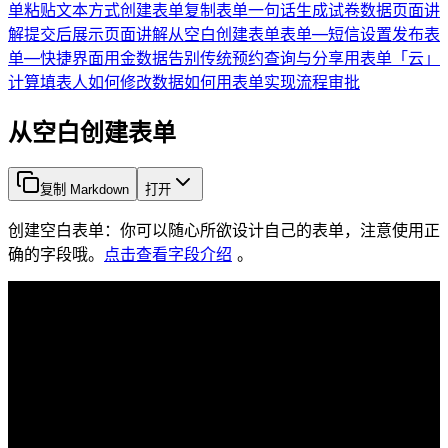
单
粘贴文本方式创建表单
复制表单
一句话生成试卷
数据页面讲
解
提交后展示页面讲解
从空白创建表单
表单—短信设置
发布表
单—快捷界面
用金数据告别传统预约
查询与分享
用表单「云」
计算
填表人如何修改数据
如何用表单实现流程审批
从空白创建表单
复制 Markdown
打开
创建空白表单：你可以随心所欲设计自己的表单，注意使用正
确的字段哦。
点击查看字段介绍
。