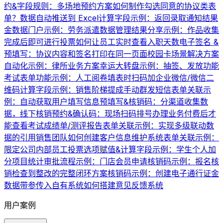
约&字段规则：多场地预约方案
如何制作勾选同意的协议类表
单？
数据自动推送到 Excel
计算字段示例：返回录取通知结果
金数据门户示例：劳务派遣数据管理
结果分享示例：作品收集
完成后即可进行投票
如何让员工实时查看入职天数
电子签名 &
预填写：协议内容和签名打印在同一页面
校园卡场景解决方案
自动化示例：律所业务方案
幸运大转盘示例：抽签、发放功能
考试表单功能示例：人工阅卷
填表时扫码加企业微信/微信二
维码
计算字段示例：销售阶梯提成
手动群发短信
表单关联示
例：自动获取用户填写信息
预填写&核销码：分渠道收集数
据，线下核销
预约&确认码：现场扫码排号办理业务
付费后才
能查看考试成绩单/测评报告
表单关联示例：实现多级联动数
据的引用
销售团队如何创建客户信息维护系统
表单关联示例：
限定公司内部员工投票
选项赋值&计算字段示例：学生个人加
分项目统计
审批流程示例：门店会员申请
核销码示例：报名核
销
检查到整改的完整闭环方案
核销码示例：创建电子通行证
金
数据带参传入自有系统
如何搭建意见反馈系统
用户案例