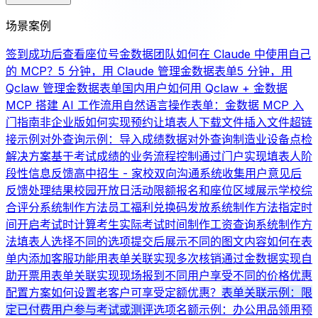
场景案例
签到成功后查看座位号
金数据团队如何在 Claude 中使用自己
的 MCP？
5 分钟，用 Claude 管理金数据表单
5 分钟，用
Qclaw 管理金数据表单
国内用户如何用 Qclaw + 金数据
MCP 搭建 AI 工作流
用自然语言操作表单：金数据 MCP 入
门指南
非企业版如何实现预约
让填表人下载文件
插入文件超链
接示例
对外查询示例：导入成绩数据对外查询
制造业设备点检
解决方案
基于考试成绩的业务流程控制
通过门户实现填表人阶
段性信息反馈
高中招生 - 家校双向沟通系统
收集用户意见后
反馈处理结果
校园开放日活动限额报名和座位区域展示
学校综
合评分系统制作方法
员工福利兑换码发放系统制作方法
指定时
间开启考试时计算考生实际考试时间
制作工资查询系统制作方
法
填表人选择不同的选项提交后展示不同的图文内容
如何在表
单内添加客服功能
用表单关联实现多次核销
通过金数据实现自
助开票
用表单关联实现现场报到
不同用户享受不同的价格优惠
配置方案
如何设置老客户可享受定额优惠？
表单关联示例：限
定已付费用户参与考试或测评
选项名额示例：办公用品领用
预