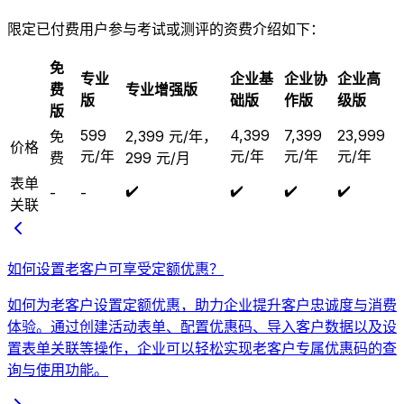
限定已付费用户参与考试或测评的资费介绍如下：
免
专业
企业基
企业协
企业高
费
专业增强版
版
础版
作版
级版
版
599
4,399
7,399
23,999
免
2,399 元/年，
价格
元/年
元/年
元/年
元/年
费
299 元/月
表单
✔️
✔️
✔️
✔️
-
-
关联
如何设置老客户可享受定额优惠？
如何为老客户设置定额优惠，助力企业提升客户忠诚度与消费
体验。通过创建活动表单、配置优惠码、导入客户数据以及设
置表单关联等操作，企业可以轻松实现老客户专属优惠码的查
询与使用功能。