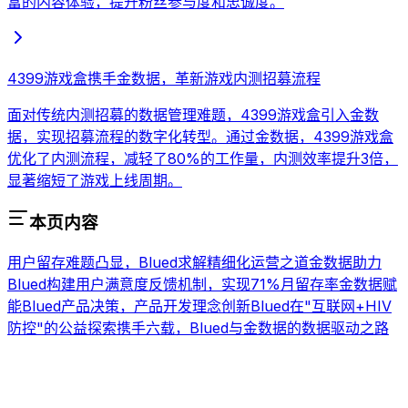
富的内容体验，提升粉丝参与度和忠诚度。
4399游戏盒携手金数据，革新游戏内测招募流程
面对传统内测招募的数据管理难题，4399游戏盒引入金数
据，实现招募流程的数字化转型。通过金数据，4399游戏盒
优化了内测流程，减轻了80%的工作量，内测效率提升3倍，
显著缩短了游戏上线周期。
本页内容
用户留存难题凸显，Blued求解精细化运营之道
金数据助力
Blued构建用户满意度反馈机制，实现71%月留存率
金数据赋
能Blued产品决策，产品开发理念创新
Blued在"互联网+HIV
防控"的公益探索
携手六载，Blued与金数据的数据驱动之路