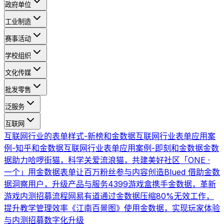
政府单位
工业制造
赛事活动
学校组织
文化传媒
批发零售
泛服务
互联网
互联网行业的表单样式-新榜和金数据
互联网行业表单应用案
例-知乎和金数据
互联网行业表单应用案例-即刻和金数据
金数
据助力哈啰街猫，科学关爱流浪猫，共建美好社区
「ONE ·
一个」用金数据表单让百万粉丝参与内容创造
Blued 借助金数
据洞察用户，升级产品与服务
4399游戏盒携手金数据，革新
游戏内测招募流程
网易有道通过金数据压缩80%无效工作，
提升教学管理效率
《江南百景图》使用金数据，实现玩家体验
与内测招募数字化升级