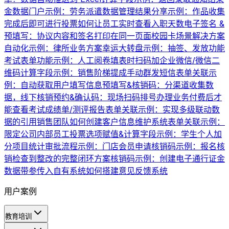
金数据门户示例：劳务派遣数据管理
结果分享示例：作品收集
完成后即可进行投票
如何让员工实时查看入职天数
电子签名 &
预填写：协议内容和签名打印在同一页面
校园卡场景解决方案
自动化示例：律所业务方案
幸运大转盘示例：抽签、发放功能
考试表单功能示例：人工阅卷
填表时扫码加企业微信/微信二
维码
计算字段示例：销售阶梯提成
手动群发短信
表单关联示
例：自动获取用户填写信息
预填写&核销码：分渠道收集数
据，线下核销
预约&确认码：现场扫码排号办理业务
付费后才
能查看考试成绩单/测评报告
表单关联示例：实现多级联动数
据的引用
销售团队如何创建客户信息维护系统
表单关联示例：
限定公司内部员工投票
选项赋值&计算字段示例：学生个人加
分项目统计
审批流程示例：门店会员申请
核销码示例：报名核
销
检查到整改的完整闭环方案
核销码示例：创建电子通行证
金
数据带参传入自有系统
如何搭建意见反馈系统
用户案例
教育培训