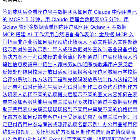
签到成功后查看座位号
金数据团队如何在 Claude 中使用自己
的 MCP？
5 分钟，用 Claude 管理金数据表单
5 分钟，用
Qclaw 管理金数据表单
国内用户如何用 Qclaw + 金数据
MCP 搭建 AI 工作流
用自然语言操作表单：金数据 MCP 入
门指南
非企业版如何实现预约
让填表人下载文件
插入文件超链
接示例
对外查询示例：导入成绩数据对外查询
制造业设备点检
解决方案
基于考试成绩的业务流程控制
通过门户实现填表人阶
段性信息反馈
高中招生 - 家校双向沟通系统
收集用户意见后
反馈处理结果
校园开放日活动限额报名和座位区域展示
学校综
合评分系统制作方法
员工福利兑换码发放系统制作方法
指定时
间开启考试时计算考生实际考试时间
制作工资查询系统制作方
法
填表人选择不同的选项提交后展示不同的图文内容
如何在表
单内添加客服功能
用表单关联实现多次核销
通过金数据实现自
助开票
用表单关联实现现场报到
不同用户享受不同的价格优惠
配置方案
如何设置老客户可享受定额优惠？
表单关联示例：限
定已付费用户参与考试或测评
选项名额示例：办公用品领用
预
约&字段规则：多场地预约方案
如何制作勾选同意的协议类表
单？
数据自动推送到 Excel
计算字段示例：返回录取通知结果