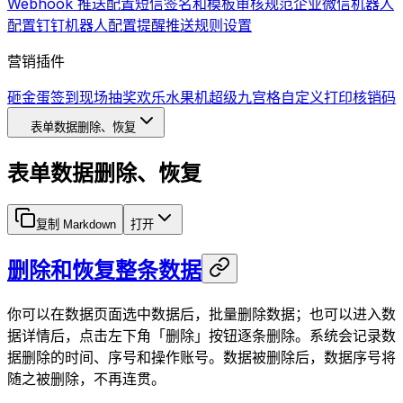
Webhook 推送配置
短信签名和模板审核规范
企业微信机器人
配置
钉钉机器人配置
提醒推送规则设置
营销插件
砸金蛋
签到
现场抽奖
欢乐水果机
超级九宫格
自定义打印
核销码
表单数据删除、恢复
表单数据删除、恢复
复制 Markdown
打开
删除和恢复整条数据
你可以在数据页面选中数据后，批量删除数据；也可以进入数
据详情后，点击左下角「删除」按钮逐条删除。系统会记录数
据删除的时间、序号和操作账号。数据被删除后，数据序号将
随之被删除，不再连贯。