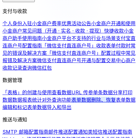
支付与收款
个人身份入驻小金商户费率优惠活动公告
小金商户开通和使用
小金商户常见问题（开通 · 实名 · 收款 · 提现）
快捷收款
小金
商户助手使用指南
小金商户平台不支持的行业与场景
支付宝直
连商户号配置指南
「微信支付直连商户号」收款表单付款时常
见的错误及解决方案
「微信支付直连商户号」配置过程中常见
报错及解决方案
微信支付直连商户号开通与配置
交易中心商户
收款记录查询
微信红包
数据管理
「表格」的创建与使用
查看数据
URL 传参
单条数据分享
打印
数据
数据报表统计
对外查询功能
表单数据删除、恢复
表单数据
编辑和标记
表单数据导入和导出
推送与通知
SMTP 邮箱配置指南
邮件推送配置
通知类短信推送配置指南