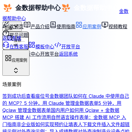
金数
据帮助中心
欢迎页
产品介绍
使用指南
应用案例
视频教程
旧版
常见问题
返回系统
搜索...
⌘
K
在线客服
模板中心
开放平台
在线客服
模板中心
开放平台
返回系统
应用案例
场景案例
签到成功后查看座位号
金数据团队如何在 Claude 中使用自己
的 MCP？
5 分钟，用 Claude 管理金数据表单
5 分钟，用
Qclaw 管理金数据表单
国内用户如何用 Qclaw + 金数据
MCP 搭建 AI 工作流
用自然语言操作表单：金数据 MCP 入
门指南
非企业版如何实现预约
让填表人下载文件
插入文件超链
接示例
对外查询示例：导入成绩数据对外查询
制造业设备点检