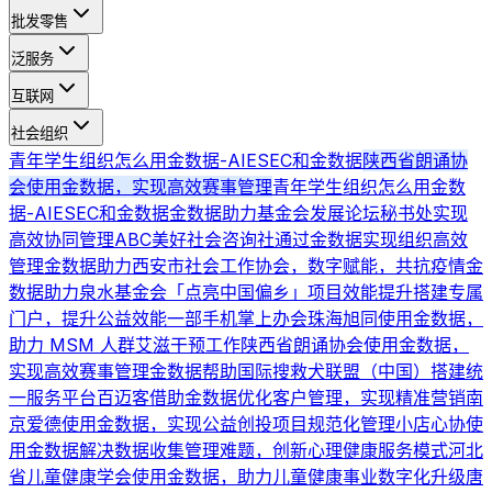
批发零售
泛服务
互联网
社会组织
青年学生组织怎么用金数据-AIESEC和金数据
陕西省朗诵协
会使用金数据，实现高效赛事管理
青年学生组织怎么用金数
据-AIESEC和金数据
金数据助力基金会发展论坛秘书处实现
高效协同管理
ABC美好社会咨询社通过金数据实现组织高效
管理
金数据助力西安市社会工作协会，数字赋能，共抗疫情
金
数据助力泉水基金会「点亮中国偏乡」项目效能提升
搭建专属
门户，提升公益效能
一部手机掌上办会
珠海旭同使用金数据，
助力 MSM 人群艾滋干预工作
陕西省朗诵协会使用金数据，
实现高效赛事管理
金数据帮助国际搜救犬联盟（中国）搭建统
一服务平台
百迈客借助金数据优化客户管理，实现精准营销
南
京爱德使用金数据，实现公益创投项目规范化管理
小店心协使
用金数据解决数据收集管理难题，创新心理健康服务模式
河北
省儿童健康学会使用金数据，助力儿童健康事业数字化升级
唐