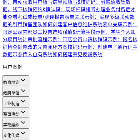
例：自动获取用户填写信息
预填写&核销码：分渠道收集数
据，线下核销
预约&确认码：现场扫码排号办理业务
付费后才
能查看考试成绩单/测评报告
表单关联示例：实现多级联动数
据的引用
销售团队如何创建客户信息维护系统
表单关联示例：
限定公司内部员工投票
选项赋值&计算字段示例：学生个人加
分项目统计
审批流程示例：门店会员申请
核销码示例：报名核
销
检查到整改的完整闭环方案
核销码示例：创建电子通行证
金
数据带参传入自有系统
如何搭建意见反馈系统
用户案例
教育培训
政府单位
工业制造
赛事活动
学校组织
文化传媒