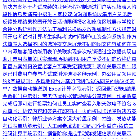
解决方案
基于考试成绩的业务流程控制
通过门户实现填表人阶
段性信息反馈
高中招生 - 家校双向沟通系统
收集用户意见后
反馈处理结果
校园开放日活动限额报名和座位区域展示
学校综
合评分系统制作方法
员工福利兑换码发放系统制作方法
指定时
间开启考试时计算考生实际考试时间
制作工资查询系统制作方
法
填表人选择不同的选项提交后展示不同的图文内容
如何在表
单内添加客服功能
用表单关联实现多次核销
通过金数据实现自
助开票
用表单关联实现现场报到
不同用户享受不同的价格优惠
配置方案
如何设置老客户可享受定额优惠？
表单关联示例：限
定已付费用户参与考试或测评
选项名额示例：办公用品领用
预
约&字段规则：多场地预约方案
如何制作勾选同意的协议类表
单？
数据自动推送到 Excel
计算字段示例：返回录取通知结果
金数据门户示例：劳务派遣数据管理
结果分享示例：作品收集
完成后即可进行投票
如何让员工实时查看入职天数
电子签名 &
预填写：协议内容和签名打印在同一页面
校园卡场景解决方案
自动化示例：律所业务方案
幸运大转盘示例：抽签、发放功能
考试表单功能示例：人工阅卷
填表时扫码加企业微信/微信二
维码
计算字段示例：销售阶梯提成
手动群发短信
表单关联示