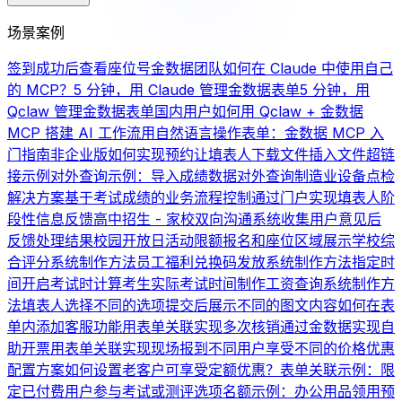
场景案例
签到成功后查看座位号
金数据团队如何在 Claude 中使用自己
的 MCP？
5 分钟，用 Claude 管理金数据表单
5 分钟，用
Qclaw 管理金数据表单
国内用户如何用 Qclaw + 金数据
MCP 搭建 AI 工作流
用自然语言操作表单：金数据 MCP 入
门指南
非企业版如何实现预约
让填表人下载文件
插入文件超链
接示例
对外查询示例：导入成绩数据对外查询
制造业设备点检
解决方案
基于考试成绩的业务流程控制
通过门户实现填表人阶
段性信息反馈
高中招生 - 家校双向沟通系统
收集用户意见后
反馈处理结果
校园开放日活动限额报名和座位区域展示
学校综
合评分系统制作方法
员工福利兑换码发放系统制作方法
指定时
间开启考试时计算考生实际考试时间
制作工资查询系统制作方
法
填表人选择不同的选项提交后展示不同的图文内容
如何在表
单内添加客服功能
用表单关联实现多次核销
通过金数据实现自
助开票
用表单关联实现现场报到
不同用户享受不同的价格优惠
配置方案
如何设置老客户可享受定额优惠？
表单关联示例：限
定已付费用户参与考试或测评
选项名额示例：办公用品领用
预