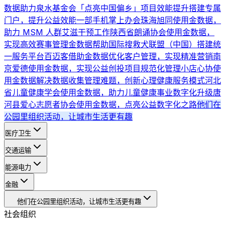
数据助力泉水基金会「点亮中国偏乡」项目效能提升
搭建专属
门户，提升公益效能
一部手机掌上办会
珠海旭同使用金数据，
助力 MSM 人群艾滋干预工作
陕西省朗诵协会使用金数据，
实现高效赛事管理
金数据帮助国际搜救犬联盟（中国）搭建统
一服务平台
百迈客借助金数据优化客户管理，实现精准营销
南
京爱德使用金数据，实现公益创投项目规范化管理
小店心协使
用金数据解决数据收集管理难题，创新心理健康服务模式
河北
省儿童健康学会使用金数据，助力儿童健康事业数字化升级
唐
河县爱心志愿者协会使用金数据，点亮公益数字化之路
他们在
公园里组织活动，让城市生活更有趣
医疗卫生
交通运输
能源电力
金融
他们在公园里组织活动，让城市生活更有趣
社会组织