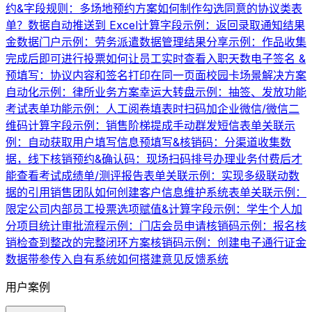
约&字段规则：多场地预约方案
如何制作勾选同意的协议类表
单？
数据自动推送到 Excel
计算字段示例：返回录取通知结果
金数据门户示例：劳务派遣数据管理
结果分享示例：作品收集
完成后即可进行投票
如何让员工实时查看入职天数
电子签名 &
预填写：协议内容和签名打印在同一页面
校园卡场景解决方案
自动化示例：律所业务方案
幸运大转盘示例：抽签、发放功能
考试表单功能示例：人工阅卷
填表时扫码加企业微信/微信二
维码
计算字段示例：销售阶梯提成
手动群发短信
表单关联示
例：自动获取用户填写信息
预填写&核销码：分渠道收集数
据，线下核销
预约&确认码：现场扫码排号办理业务
付费后才
能查看考试成绩单/测评报告
表单关联示例：实现多级联动数
据的引用
销售团队如何创建客户信息维护系统
表单关联示例：
限定公司内部员工投票
选项赋值&计算字段示例：学生个人加
分项目统计
审批流程示例：门店会员申请
核销码示例：报名核
销
检查到整改的完整闭环方案
核销码示例：创建电子通行证
金
数据带参传入自有系统
如何搭建意见反馈系统
用户案例