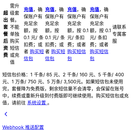
需升
充值
，确
充值
，确
充值
，确
充值
，确
超
级套
保账户有
保账户有
保账户有
保账户有
出
餐。
充足余
充足余
充足余
充足余
套
不能
请联系
额，按
额，按
额，按 0.1
额，按 0.1
餐
单独
专属客
0.1 元/ 条
0.1 元/ 条
元/ 条扣
元/ 条扣
后
购买
服
扣费；或
扣费；或
费；或者
费；或者
资
短信
者
购买短
者
购买短
购买短信
购买短信
费
或充
信包
信包
包
包
值
短信包价格：1 千条/ 85 元、2 千条/ 160 元、5 千条/ 400
元、1 万条/ 750 元、5 万条/ 3,500元。如果短信包未使用
完，套餐降为免费版，剩余短信量不会清零，会保留在账号
中，续费或重新升级到付费版即可继续使用。购买短信包或充
值，请前往
系统设置
。
Webhook 推送配置