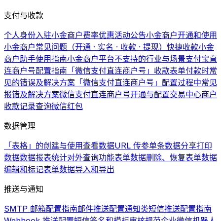
支付与收款
个人身份入驻小金商户费率优惠活动公告
小金商户开通和使用
小金商户常见问题（开通 · 实名 · 收款 · 提现）
快捷收款
小金
商户助手使用指南
小金商户平台不支持的行业与场景
支付宝直
连商户号配置指南
「微信支付直连商户号」收款表单付款时常
见的错误及解决方案
「微信支付直连商户号」配置过程中常见
报错及解决方案
微信支付直连商户号开通与配置
交易中心商户
收款记录查询
微信红包
数据管理
「表格」的创建与使用
查看数据
URL 传参
单条数据分享
打印
数据
数据报表统计
对外查询功能
表单数据删除、恢复
表单数据
编辑和标记
表单数据导入和导出
推送与通知
SMTP 邮箱配置指南
邮件推送配置
通知类短信推送配置指南
Webhook 推送配置
短信签名和模板审核规范
企业微信机器人