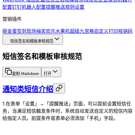
配置
钉钉机器人配置
提醒推送规则设置
营销插件
砸金蛋
签到
现场抽奖
欢乐水果机
超级九宫格
自定义打印
核销码
短信签名和模板审核规范
短信签名和模板审核规范
复制 Markdown
打开
通知类短信介绍
1.在表单「设置」→「提醒推送」页面，可以提前设置短信任
务，当满足短信触发条件时，系统自动发送自定义的短信内容
给指定人员。前提条件是表单必须添加「手机」字段。