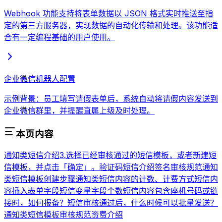
Webhook 功能支持将表单数据以 JSON 格式实时推送至指
定的第三方服务器，实现数据的自动化传输和处理。该功能适
合有一定编程基础的用户使用。
企业微信机器人配置
示例背景：员工填写请假表单后，系统自动将请假内容发送到
企业微信群里，并提醒直属上级及时处理。
本页内容
通知类短信介绍
3.选择已经审核通过的短信模板，或者新建短
信模板，并点击「确定」。
验证码短信介绍
签名审核规范
通知
类短信模板创建步骤
通知类短信内容的计数、计费方式
短信内
容插入表单字段
短信变量字段个数
短信内容包含座机号码或链
接时，如何报备？
短信审核通过后，什么时候可以批量发送？
通知类短信模板审核规范
资费介绍