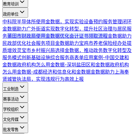
教育培训
政府单位
中科院半导体所使用金数据，实现实验设备预约服务管理闭环
金数据助力广外街道实现数字化转型，提升社区治理与居民服
务
莆田市财政局使用金数据优化会计证书领取流程
金数据助力
民政部优化社会服务项目
金数据助力宝鸡市养老保险经办处提
质增效
灵宝市乡村振兴局选择金数据，推动政务数字化转型及
服务模式创新
基础设施综合服务商表单应用案例-中国交建和
金数据
政府机构怎么用金数据-深圳盐田区和金数据
政府机构
怎么用金数据-成都经济和信息化和金数据
金数据助力上海奉
贤城管执法局，实现违规行为高效上报
工业制造
赛事活动
学校组织
文化传媒
批发零售