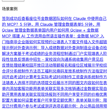
场景案例
签到成功后查看座位号
金数据团队如何在 Claude 中使用自己
的 MCP？
5 分钟，用 Claude 管理金数据表单
5 分钟，用
Qclaw 管理金数据表单
国内用户如何用 Qclaw + 金数据
MCP 搭建 AI 工作流
用自然语言操作表单：金数据 MCP 入
门指南
非企业版如何实现预约
让填表人下载文件
插入文件超链
接示例
对外查询示例：导入成绩数据对外查询
制造业设备点检
解决方案
基于考试成绩的业务流程控制
通过门户实现填表人阶
段性信息反馈
高中招生 - 家校双向沟通系统
收集用户意见后
反馈处理结果
校园开放日活动限额报名和座位区域展示
学校综
合评分系统制作方法
员工福利兑换码发放系统制作方法
指定时
间开启考试时计算考生实际考试时间
制作工资查询系统制作方
法
填表人选择不同的选项提交后展示不同的图文内容
如何在表
单内添加客服功能
用表单关联实现多次核销
通过金数据实现自
助开票
用表单关联实现现场报到
不同用户享受不同的价格优惠
配置方案
如何设置老客户可享受定额优惠？
表单关联示例：限
定已付费用户参与考试或测评
选项名额示例：办公用品领用
预