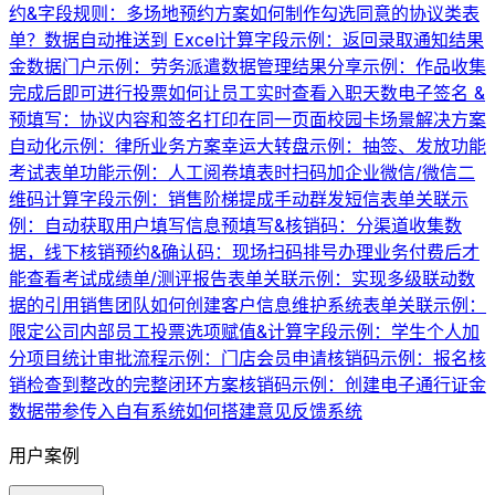
约&字段规则：多场地预约方案
如何制作勾选同意的协议类表
单？
数据自动推送到 Excel
计算字段示例：返回录取通知结果
金数据门户示例：劳务派遣数据管理
结果分享示例：作品收集
完成后即可进行投票
如何让员工实时查看入职天数
电子签名 &
预填写：协议内容和签名打印在同一页面
校园卡场景解决方案
自动化示例：律所业务方案
幸运大转盘示例：抽签、发放功能
考试表单功能示例：人工阅卷
填表时扫码加企业微信/微信二
维码
计算字段示例：销售阶梯提成
手动群发短信
表单关联示
例：自动获取用户填写信息
预填写&核销码：分渠道收集数
据，线下核销
预约&确认码：现场扫码排号办理业务
付费后才
能查看考试成绩单/测评报告
表单关联示例：实现多级联动数
据的引用
销售团队如何创建客户信息维护系统
表单关联示例：
限定公司内部员工投票
选项赋值&计算字段示例：学生个人加
分项目统计
审批流程示例：门店会员申请
核销码示例：报名核
销
检查到整改的完整闭环方案
核销码示例：创建电子通行证
金
数据带参传入自有系统
如何搭建意见反馈系统
用户案例