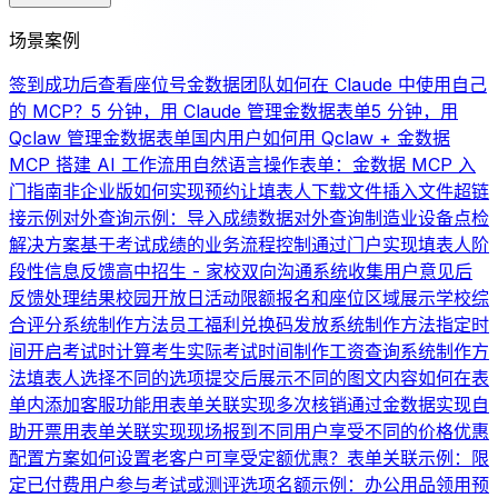
场景案例
签到成功后查看座位号
金数据团队如何在 Claude 中使用自己
的 MCP？
5 分钟，用 Claude 管理金数据表单
5 分钟，用
Qclaw 管理金数据表单
国内用户如何用 Qclaw + 金数据
MCP 搭建 AI 工作流
用自然语言操作表单：金数据 MCP 入
门指南
非企业版如何实现预约
让填表人下载文件
插入文件超链
接示例
对外查询示例：导入成绩数据对外查询
制造业设备点检
解决方案
基于考试成绩的业务流程控制
通过门户实现填表人阶
段性信息反馈
高中招生 - 家校双向沟通系统
收集用户意见后
反馈处理结果
校园开放日活动限额报名和座位区域展示
学校综
合评分系统制作方法
员工福利兑换码发放系统制作方法
指定时
间开启考试时计算考生实际考试时间
制作工资查询系统制作方
法
填表人选择不同的选项提交后展示不同的图文内容
如何在表
单内添加客服功能
用表单关联实现多次核销
通过金数据实现自
助开票
用表单关联实现现场报到
不同用户享受不同的价格优惠
配置方案
如何设置老客户可享受定额优惠？
表单关联示例：限
定已付费用户参与考试或测评
选项名额示例：办公用品领用
预