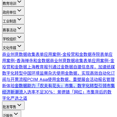
教育培训
政府单位
工业制造
赛事活动
学校组织
文化传媒
商业创意数据收集表单应用案例-金投赏和金数据
寺院表单应
用案例-香海禅寺和金数据
商业创意数据收集表单应用案例-金
投赏和金数据
上海教育报刊通过金数据自建信息库，加速纸媒
数字化转型
中国环境监察杂志使用金数据，实现高效自动化订
阅与开票流程
PCIM Asia使用金数据，重塑展会活动报名管理
新体验
金数据助力「农夫有花头」市集，数字化转型引领市集
经济新潮流
入选率不足30%：景德镇「网红」市集背后的数
字化严选之道
批发零售
泛服务