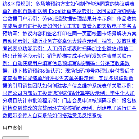
约&字段规则：多场地预约方案
如何制作勾选同意的协议类表
单？
数据自动推送到 Excel
计算字段示例：返回录取通知结果
金数据门户示例：劳务派遣数据管理
结果分享示例：作品收集
完成后即可进行投票
如何让员工实时查看入职天数
电子签名 &
预填写：协议内容和签名打印在同一页面
校园卡场景解决方案
自动化示例：律所业务方案
幸运大转盘示例：抽签、发放功能
考试表单功能示例：人工阅卷
填表时扫码加企业微信/微信二
维码
计算字段示例：销售阶梯提成
手动群发短信
表单关联示
例：自动获取用户填写信息
预填写&核销码：分渠道收集数
据，线下核销
预约&确认码：现场扫码排号办理业务
付费后才
能查看考试成绩单/测评报告
表单关联示例：实现多级联动数
据的引用
销售团队如何创建客户信息维护系统
表单关联示例：
限定公司内部员工投票
选项赋值&计算字段示例：学生个人加
分项目统计
审批流程示例：门店会员申请
核销码示例：报名核
销
检查到整改的完整闭环方案
核销码示例：创建电子通行证
金
数据带参传入自有系统
如何搭建意见反馈系统
用户案例