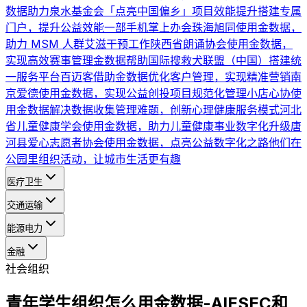
数据助力泉水基金会「点亮中国偏乡」项目效能提升
搭建专属
门户，提升公益效能
一部手机掌上办会
珠海旭同使用金数据，
助力 MSM 人群艾滋干预工作
陕西省朗诵协会使用金数据，
实现高效赛事管理
金数据帮助国际搜救犬联盟（中国）搭建统
一服务平台
百迈客借助金数据优化客户管理，实现精准营销
南
京爱德使用金数据，实现公益创投项目规范化管理
小店心协使
用金数据解决数据收集管理难题，创新心理健康服务模式
河北
省儿童健康学会使用金数据，助力儿童健康事业数字化升级
唐
河县爱心志愿者协会使用金数据，点亮公益数字化之路
他们在
公园里组织活动，让城市生活更有趣
医疗卫生
交通运输
能源电力
金融
社会组织
青年学生组织怎么用金数据-AIESEC和