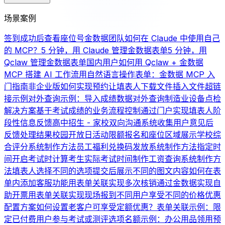
场景案例
签到成功后查看座位号
金数据团队如何在 Claude 中使用自己
的 MCP？
5 分钟，用 Claude 管理金数据表单
5 分钟，用
Qclaw 管理金数据表单
国内用户如何用 Qclaw + 金数据
MCP 搭建 AI 工作流
用自然语言操作表单：金数据 MCP 入
门指南
非企业版如何实现预约
让填表人下载文件
插入文件超链
接示例
对外查询示例：导入成绩数据对外查询
制造业设备点检
解决方案
基于考试成绩的业务流程控制
通过门户实现填表人阶
段性信息反馈
高中招生 - 家校双向沟通系统
收集用户意见后
反馈处理结果
校园开放日活动限额报名和座位区域展示
学校综
合评分系统制作方法
员工福利兑换码发放系统制作方法
指定时
间开启考试时计算考生实际考试时间
制作工资查询系统制作方
法
填表人选择不同的选项提交后展示不同的图文内容
如何在表
单内添加客服功能
用表单关联实现多次核销
通过金数据实现自
助开票
用表单关联实现现场报到
不同用户享受不同的价格优惠
配置方案
如何设置老客户可享受定额优惠？
表单关联示例：限
定已付费用户参与考试或测评
选项名额示例：办公用品领用
预