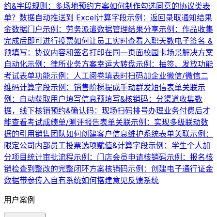
约&字段规则：多场地预约方案
如何制作勾选同意的协议类表
单？
数据自动推送到 Excel
计算字段示例：返回录取通知结果
金数据门户示例：劳务派遣数据管理
结果分享示例：作品收集
完成后即可进行投票
如何让员工实时查看入职天数
电子签名 &
预填写：协议内容和签名打印在同一页面
校园卡场景解决方案
自动化示例：律所业务方案
幸运大转盘示例：抽签、发放功能
考试表单功能示例：人工阅卷
填表时扫码加企业微信/微信二
维码
计算字段示例：销售阶梯提成
手动群发短信
表单关联示
例：自动获取用户填写信息
预填写&核销码：分渠道收集数
据，线下核销
预约&确认码：现场扫码排号办理业务
付费后才
能查看考试成绩单/测评报告
表单关联示例：实现多级联动数
据的引用
销售团队如何创建客户信息维护系统
表单关联示例：
限定公司内部员工投票
选项赋值&计算字段示例：学生个人加
分项目统计
审批流程示例：门店会员申请
核销码示例：报名核
销
检查到整改的完整闭环方案
核销码示例：创建电子通行证
金
数据带参传入自有系统
如何搭建意见反馈系统
用户案例