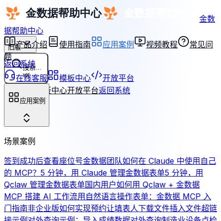
金数
据帮助中心
产品介绍
使用指南
应用案例
视频教程
常见问
旧版
题
返回系统
搜索...
⌘
K
在线客服
模板中心
开放平台
在线客服
模板中心
开放平台
返回系统
应用案例
场景案例
签到成功后查看座位号
金数据团队如何在 Claude 中使用自己
的 MCP？
5 分钟，用 Claude 管理金数据表单
5 分钟，用
Qclaw 管理金数据表单
国内用户如何用 Qclaw + 金数据
MCP 搭建 AI 工作流
用自然语言操作表单：金数据 MCP 入
门指南
非企业版如何实现预约
让填表人下载文件
插入文件超链
接示例
对外查询示例：导入成绩数据对外查询
制造业设备点检