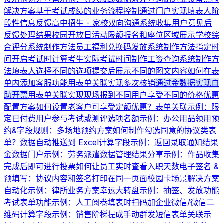
解决方案
基于考试成绩的业务流程控制
通过门户实现填表人阶
段性信息反馈
高中招生 - 家校双向沟通系统
收集用户意见后
反馈处理结果
校园开放日活动限额报名和座位区域展示
学校综
合评分系统制作方法
员工福利兑换码发放系统制作方法
指定时
间开启考试时计算考生实际考试时间
制作工资查询系统制作方
法
填表人选择不同的选项提交后展示不同的图文内容
如何在表
单内添加客服功能
用表单关联实现多次核销
通过金数据实现自
助开票
用表单关联实现现场报到
不同用户享受不同的价格优惠
配置方案
如何设置老客户可享受定额优惠？
表单关联示例：限
定已付费用户参与考试或测评
选项名额示例：办公用品领用
预
约&字段规则：多场地预约方案
如何制作勾选同意的协议类表
单？
数据自动推送到 Excel
计算字段示例：返回录取通知结果
金数据门户示例：劳务派遣数据管理
结果分享示例：作品收集
完成后即可进行投票
如何让员工实时查看入职天数
电子签名 &
预填写：协议内容和签名打印在同一页面
校园卡场景解决方案
自动化示例：律所业务方案
幸运大转盘示例：抽签、发放功能
考试表单功能示例：人工阅卷
填表时扫码加企业微信/微信二
维码
计算字段示例：销售阶梯提成
手动群发短信
表单关联示