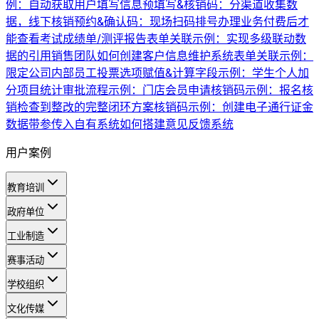
例：自动获取用户填写信息
预填写&核销码：分渠道收集数
据，线下核销
预约&确认码：现场扫码排号办理业务
付费后才
能查看考试成绩单/测评报告
表单关联示例：实现多级联动数
据的引用
销售团队如何创建客户信息维护系统
表单关联示例：
限定公司内部员工投票
选项赋值&计算字段示例：学生个人加
分项目统计
审批流程示例：门店会员申请
核销码示例：报名核
销
检查到整改的完整闭环方案
核销码示例：创建电子通行证
金
数据带参传入自有系统
如何搭建意见反馈系统
用户案例
教育培训
政府单位
工业制造
赛事活动
学校组织
文化传媒