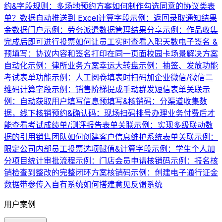
约&字段规则：多场地预约方案
如何制作勾选同意的协议类表
单？
数据自动推送到 Excel
计算字段示例：返回录取通知结果
金数据门户示例：劳务派遣数据管理
结果分享示例：作品收集
完成后即可进行投票
如何让员工实时查看入职天数
电子签名 &
预填写：协议内容和签名打印在同一页面
校园卡场景解决方案
自动化示例：律所业务方案
幸运大转盘示例：抽签、发放功能
考试表单功能示例：人工阅卷
填表时扫码加企业微信/微信二
维码
计算字段示例：销售阶梯提成
手动群发短信
表单关联示
例：自动获取用户填写信息
预填写&核销码：分渠道收集数
据，线下核销
预约&确认码：现场扫码排号办理业务
付费后才
能查看考试成绩单/测评报告
表单关联示例：实现多级联动数
据的引用
销售团队如何创建客户信息维护系统
表单关联示例：
限定公司内部员工投票
选项赋值&计算字段示例：学生个人加
分项目统计
审批流程示例：门店会员申请
核销码示例：报名核
销
检查到整改的完整闭环方案
核销码示例：创建电子通行证
金
数据带参传入自有系统
如何搭建意见反馈系统
用户案例