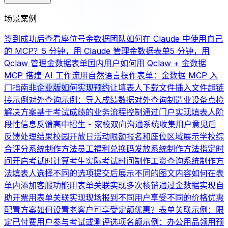
场景案例
签到成功后查看座位号
金数据团队如何在 Claude 中使用自己
的 MCP？
5 分钟，用 Claude 管理金数据表单
5 分钟，用
Qclaw 管理金数据表单
国内用户如何用 Qclaw + 金数据
MCP 搭建 AI 工作流
用自然语言操作表单：金数据 MCP 入
门指南
非企业版如何实现预约
让填表人下载文件
插入文件超链
接示例
对外查询示例：导入成绩数据对外查询
制造业设备点检
解决方案
基于考试成绩的业务流程控制
通过门户实现填表人阶
段性信息反馈
高中招生 - 家校双向沟通系统
收集用户意见后
反馈处理结果
校园开放日活动限额报名和座位区域展示
学校综
合评分系统制作方法
员工福利兑换码发放系统制作方法
指定时
间开启考试时计算考生实际考试时间
制作工资查询系统制作方
法
填表人选择不同的选项提交后展示不同的图文内容
如何在表
单内添加客服功能
用表单关联实现多次核销
通过金数据实现自
助开票
用表单关联实现现场报到
不同用户享受不同的价格优惠
配置方案
如何设置老客户可享受定额优惠？
表单关联示例：限
定已付费用户参与考试或测评
选项名额示例：办公用品领用
预