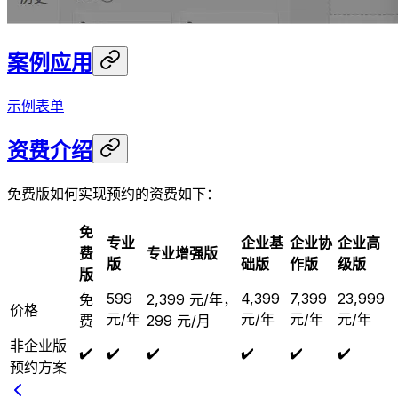
案例应用
示例表单
资费介绍
免费版如何实现预约的资费如下：
免
专业
企业基
企业协
企业高
费
专业增强版
版
础版
作版
级版
版
599
4,399
7,399
23,999
免
2,399 元/年，
价格
元/年
元/年
元/年
元/年
费
299 元/月
非企业版
✔️
✔️
✔️
✔️
✔️
✔️
预约方案