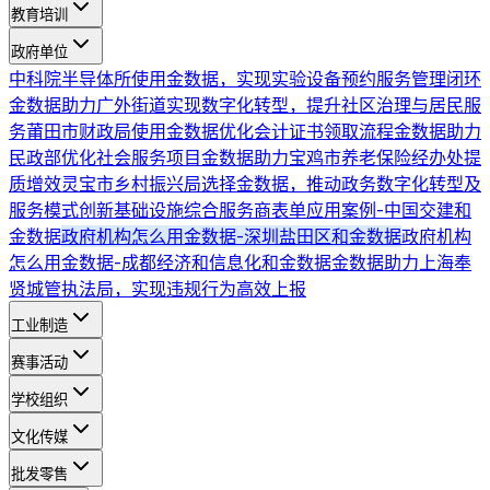
教育培训
政府单位
中科院半导体所使用金数据，实现实验设备预约服务管理闭环
金数据助力广外街道实现数字化转型，提升社区治理与居民服
务
莆田市财政局使用金数据优化会计证书领取流程
金数据助力
民政部优化社会服务项目
金数据助力宝鸡市养老保险经办处提
质增效
灵宝市乡村振兴局选择金数据，推动政务数字化转型及
服务模式创新
基础设施综合服务商表单应用案例-中国交建和
金数据
政府机构怎么用金数据-深圳盐田区和金数据
政府机构
怎么用金数据-成都经济和信息化和金数据
金数据助力上海奉
贤城管执法局，实现违规行为高效上报
工业制造
赛事活动
学校组织
文化传媒
批发零售