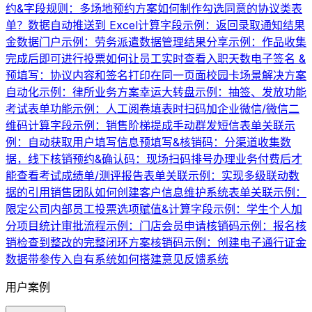
约&字段规则：多场地预约方案
如何制作勾选同意的协议类表
单？
数据自动推送到 Excel
计算字段示例：返回录取通知结果
金数据门户示例：劳务派遣数据管理
结果分享示例：作品收集
完成后即可进行投票
如何让员工实时查看入职天数
电子签名 &
预填写：协议内容和签名打印在同一页面
校园卡场景解决方案
自动化示例：律所业务方案
幸运大转盘示例：抽签、发放功能
考试表单功能示例：人工阅卷
填表时扫码加企业微信/微信二
维码
计算字段示例：销售阶梯提成
手动群发短信
表单关联示
例：自动获取用户填写信息
预填写&核销码：分渠道收集数
据，线下核销
预约&确认码：现场扫码排号办理业务
付费后才
能查看考试成绩单/测评报告
表单关联示例：实现多级联动数
据的引用
销售团队如何创建客户信息维护系统
表单关联示例：
限定公司内部员工投票
选项赋值&计算字段示例：学生个人加
分项目统计
审批流程示例：门店会员申请
核销码示例：报名核
销
检查到整改的完整闭环方案
核销码示例：创建电子通行证
金
数据带参传入自有系统
如何搭建意见反馈系统
用户案例