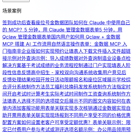
场景案例
签到成功后查看座位号
金数据团队如何在 Claude 中使用自己
的 MCP？
5 分钟，用 Claude 管理金数据表单
5 分钟，用
Qclaw 管理金数据表单
国内用户如何用 Qclaw + 金数据
MCP 搭建 AI 工作流
用自然语言操作表单：金数据 MCP 入
门指南
非企业版如何实现预约
让填表人下载文件
插入文件超链
接示例
对外查询示例：导入成绩数据对外查询
制造业设备点检
解决方案
基于考试成绩的业务流程控制
通过门户实现填表人阶
段性信息反馈
高中招生 - 家校双向沟通系统
收集用户意见后
反馈处理结果
校园开放日活动限额报名和座位区域展示
学校综
合评分系统制作方法
员工福利兑换码发放系统制作方法
指定时
间开启考试时计算考生实际考试时间
制作工资查询系统制作方
法
填表人选择不同的选项提交后展示不同的图文内容
如何在表
单内添加客服功能
用表单关联实现多次核销
通过金数据实现自
助开票
用表单关联实现现场报到
不同用户享受不同的价格优惠
配置方案
如何设置老客户可享受定额优惠？
表单关联示例：限
定已付费用户参与考试或测评
选项名额示例：办公用品领用
预