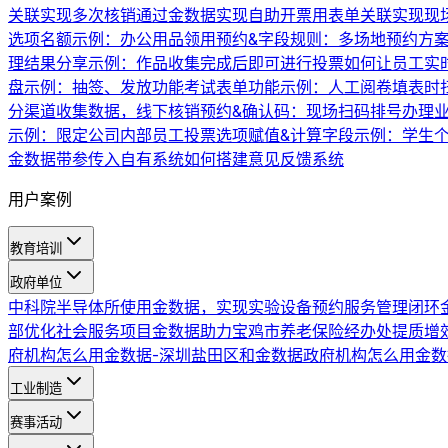
关联实现多次核销
通过金数据实现自助开票
用表单关联实现现
选项名额示例：办公用品领用
预约&字段规则：多场地预约方
理
结果分享示例：作品收集完成后即可进行投票
如何让员工实
盘示例：抽签、发放功能
考试表单功能示例：人工阅卷
填表时
分渠道收集数据，线下核销
预约&确认码：现场扫码排号办理
示例：限定公司内部员工投票
选项赋值&计算字段示例：学生
金数据带参传入自有系统
如何搭建意见反馈系统
用户案例
教育培训
政府单位
中科院半导体所使用金数据，实现实验设备预约服务管理闭环
部优化社会服务项目
金数据助力宝鸡市养老保险经办处提质增
府机构怎么用金数据-深圳盐田区和金数据
政府机构怎么用金数
工业制造
赛事活动