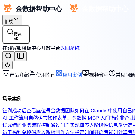
旧版
搜索...
⌘
K
在线客服
模板中心
开放平台
返回系统
产品介绍
使用指南
应用案例
视频教程
常见问题
场景案例
签到成功后查看座位号
金数据团队如何在 Claude 中使用自己
AI 工作流
用自然语言操作表单：金数据 MCP 入门指南
非企业
试成绩的业务流程控制
通过门户实现填表人阶段性信息反馈
高
员工福利兑换码发放系统制作方法
指定时间开启考试时计算考