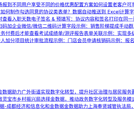
场报到
不同用户享受不同的价格优惠配置方案
如何设置老客户可
案
如何制作勾选同意的协议类表单？
数据自动推送到 Excel
计算字
时查看入职天数
电子签名 & 预填写：协议内容和签名打印在同一
扫码加企业微信/微信二维码
计算字段示例：销售阶梯提成
手动群
业务
付费后才能查看考试成绩单/测评报告
表单关联示例：实现多
个人加分项目统计
审批流程示例：门店会员申请
核销码示例：报
金数据助力广外街道实现数字化转型，提升社区治理与居民服务
效
灵宝市乡村振兴局选择金数据，推动政务数字化转型及服务模
据-成都经济和信息化和金数据
金数据助力上海奉贤城管执法局