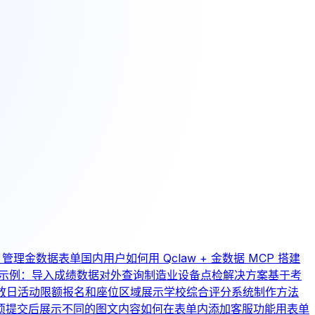
aw 管理金数据表单
国内用户如何用 Qclaw + 金数据 MCP 搭建
示例：导入成绩数据对外查询
制造业设备点检解决方案
基于考
放日活动限额报名和座位区域展示
学校综合评分系统制作方法
项提交后展示不同的图文内容
如何在表单内添加客服功能
用表单