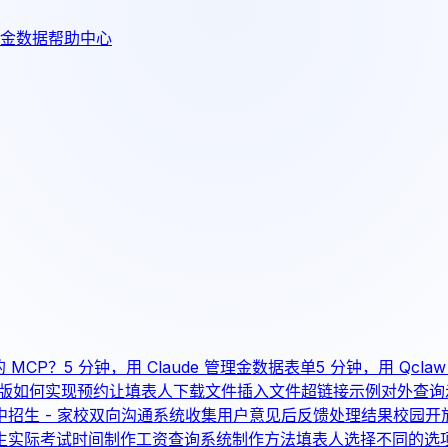
金数据帮助中心
的 MCP？
5 分钟，用 Claude 管理金数据表单
5 分钟，用 Qcl
版如何实现预约
让填表人下载文件
插入文件超链接示例
对外查询
中招生 - 家校双向沟通系统
收集用户意见后反馈处理结果
校园开
生实际考试时间
制作工资查询系统制作方法
填表人选择不同的选