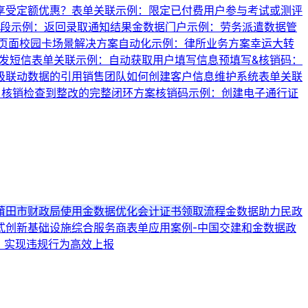
享受定额优惠？
表单关联示例：限定已付费用户参与考试或测评
段示例：返回录取通知结果
金数据门户示例：劳务派遣数据管
页面
校园卡场景解决方案
自动化示例：律所业务方案
幸运大转
发短信
表单关联示例：自动获取用户填写信息
预填写&核销码：
级联动数据的引用
销售团队如何创建客户信息维护系统
表单关联
名核销
检查到整改的完整闭环方案
核销码示例：创建电子通行证
莆田市财政局使用金数据优化会计证书领取流程
金数据助力民政
式创新
基础设施综合服务商表单应用案例-中国交建和金数据
政
，实现违规行为高效上报