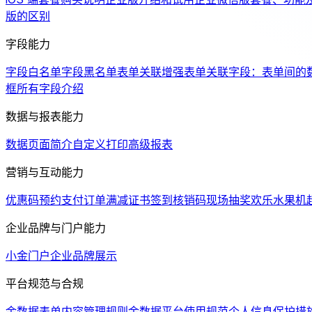
版的区别
字段能力
字段白名单
字段黑名单
表单关联增强
表单关联字段：表单间的
框
所有字段介绍
数据与报表能力
数据页面简介
自定义打印
高级报表
营销与互动能力
优惠码
预约支付
订单满减
证书
签到
核销码
现场抽奖
欢乐水果机
企业品牌与门户能力
小金门户
企业品牌展示
平台规范与合规
金数据表单内容管理规则
金数据平台使用规范
个人信息保护措