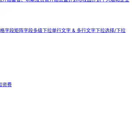
格字段
矩阵字段
多级下拉
单行文字 & 多行文字
下拉选择/下拉
和资费