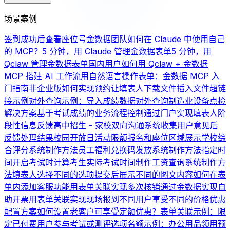
场景案例
签到成功后查看座位号
金数据团队如何在 Claude 中使用自己
的 MCP？
5 分钟，用 Claude 管理金数据表单
5 分钟，用
Qclaw 管理金数据表单
国内用户如何用 Qclaw + 金数据
MCP 搭建 AI 工作流
用自然语言操作表单：金数据 MCP 入
门指南
非企业版如何实现预约
让填表人下载文件
插入文件超链
接示例
对外查询示例：导入成绩数据对外查询
制造业设备点检
解决方案
基于考试成绩的业务流程控制
通过门户实现填表人阶
段性信息反馈
高中招生 - 家校双向沟通系统
收集用户意见后
反馈处理结果
校园开放日活动限额报名和座位区域展示
学校综
合评分系统制作方法
员工福利兑换码发放系统制作方法
指定时
间开启考试时计算考生实际考试时间
制作工资查询系统制作方
法
填表人选择不同的选项提交后展示不同的图文内容
如何在表
单内添加客服功能
用表单关联实现多次核销
通过金数据实现自
助开票
用表单关联实现现场报到
不同用户享受不同的价格优惠
配置方案
如何设置老客户可享受定额优惠？
表单关联示例：限
定已付费用户参与考试或测评
选项名额示例：办公用品领用
预