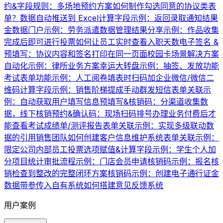
约&字段规则：多场地预约方案
如何制作勾选同意的协议类表
单？
数据自动推送到 Excel
计算字段示例：返回录取通知结果
金数据门户示例：劳务派遣数据管理
结果分享示例：作品收集
完成后即可进行投票
如何让员工实时查看入职天数
电子签名 &
预填写：协议内容和签名打印在同一页面
校园卡场景解决方案
自动化示例：律所业务方案
幸运大转盘示例：抽签、发放功能
考试表单功能示例：人工阅卷
填表时扫码加企业微信/微信二
维码
计算字段示例：销售阶梯提成
手动群发短信
表单关联示
例：自动获取用户填写信息
预填写&核销码：分渠道收集数
据，线下核销
预约&确认码：现场扫码排号办理业务
付费后才
能查看考试成绩单/测评报告
表单关联示例：实现多级联动数
据的引用
销售团队如何创建客户信息维护系统
表单关联示例：
限定公司内部员工投票
选项赋值&计算字段示例：学生个人加
分项目统计
审批流程示例：门店会员申请
核销码示例：报名核
销
检查到整改的完整闭环方案
核销码示例：创建电子通行证
金
数据带参传入自有系统
如何搭建意见反馈系统
用户案例