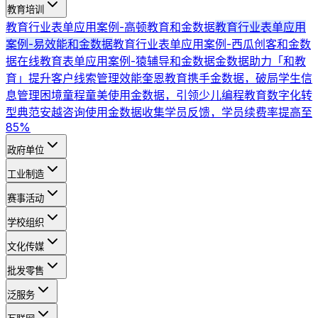
教育培训
教育行业表单应用案例-高顿教育和金数据
教育行业表单应用
案例-易效能和金数据
教育行业表单应用案例-西瓜创客和金数
据
在线教育表单应用案例-猿辅导和金数据
金数据助力「和教
育」提升客户线索管理效能
奎恩教育携手金数据，破局学生信
息管理困境
童程童美使用金数据，引领少儿编程教育数字化转
型典范
安越咨询使用金数据收集学员反馈，学员续费率提高至
85%
政府单位
工业制造
赛事活动
学校组织
文化传媒
批发零售
泛服务