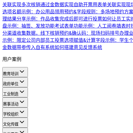
关联实现多次核销
通过金数据实现自助开票
用表单关联实现现
选项名额示例：办公用品领用
预约&字段规则：多场地预约方
理
结果分享示例：作品收集完成后即可进行投票
如何让员工实
盘示例：抽签、发放功能
考试表单功能示例：人工阅卷
填表时
分渠道收集数据，线下核销
预约&确认码：现场扫码排号办理
示例：限定公司内部员工投票
选项赋值&计算字段示例：学生
金数据带参传入自有系统
如何搭建意见反馈系统
用户案例
教育培训
政府单位
工业制造
赛事活动
学校组织
文化传媒