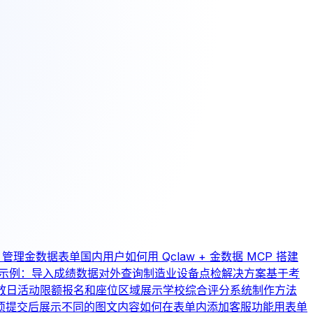
aw 管理金数据表单
国内用户如何用 Qclaw + 金数据 MCP 搭建
示例：导入成绩数据对外查询
制造业设备点检解决方案
基于考
放日活动限额报名和座位区域展示
学校综合评分系统制作方法
项提交后展示不同的图文内容
如何在表单内添加客服功能
用表单