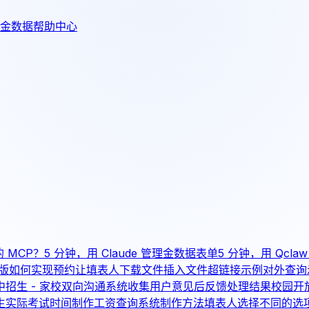
金数据帮助中心
的 MCP？
5 分钟，用 Claude 管理金数据表单
5 分钟，用 Qcl
版如何实现预约
让填表人下载文件
插入文件超链接示例
对外查询
中招生 - 家校双向沟通系统
收集用户意见后反馈处理结果
校园开
生实际考试时间
制作工资查询系统制作方法
填表人选择不同的选