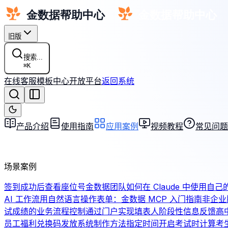
旧版
搜索...
⌘
K
在线客服
模板中心
开放平台
返回系统
产品介绍
使用指南
应用案例
视频教程
常见问题
场景案例
签到成功后查看座位号
金数据团队如何在 Claude 中使用自己
AI 工作流
用自然语言操作表单：金数据 MCP 入门指南
非企业
试成绩的业务流程控制
通过门户实现填表人阶段性信息反馈
高
员工福利兑换码发放系统制作方法
指定时间开启考试时计算考