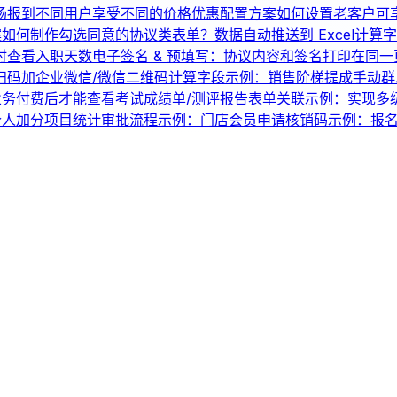
场报到
不同用户享受不同的价格优惠配置方案
如何设置老客户可
案
如何制作勾选同意的协议类表单？
数据自动推送到 Excel
计算字
时查看入职天数
电子签名 & 预填写：协议内容和签名打印在同一
扫码加企业微信/微信二维码
计算字段示例：销售阶梯提成
手动群
业务
付费后才能查看考试成绩单/测评报告
表单关联示例：实现多
个人加分项目统计
审批流程示例：门店会员申请
核销码示例：报