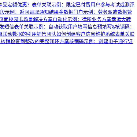
享受定额优惠？
表单关联示例：限定已付费用户参与考试或测评
段示例：返回录取通知结果
金数据门户示例：劳务派遣数据管
页面
校园卡场景解决方案
自动化示例：律所业务方案
幸运大转
发短信
表单关联示例：自动获取用户填写信息
预填写&核销码：
级联动数据的引用
销售团队如何创建客户信息维护系统
表单关联
名核销
检查到整改的完整闭环方案
核销码示例：创建电子通行证