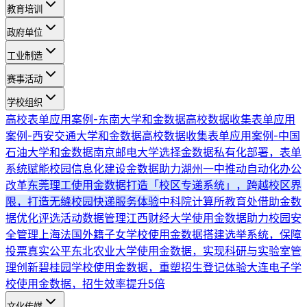
教育培训
政府单位
工业制造
赛事活动
学校组织
高校表单应用案例-东南大学和金数据
高校数据收集表单应用
案例-西安交通大学和金数据
高校数据收集表单应用案例-中国
石油大学和金数据
南京邮电大学选择金数据私有化部署，表单
系统赋能校园信息化建设
金数据助力湖州一中推动自动化办公
改革
东莞理工使用金数据打造「校区专递系统」，跨越校区界
限，打造无缝校园快递服务体验
中科院计算所教育处借助金数
据优化评选活动数据管理
江西财经大学使用金数据助力校园安
全管理
上海法国外籍子女学校使用金数据搭建选举系统，保障
投票真实公平
东北农业大学使用金数据，实现科研与实验室管
理创新
碧桂园学校使用金数据，重塑招生登记体验
大连电子学
校使用金数据，招生效率提升5倍
文化传媒