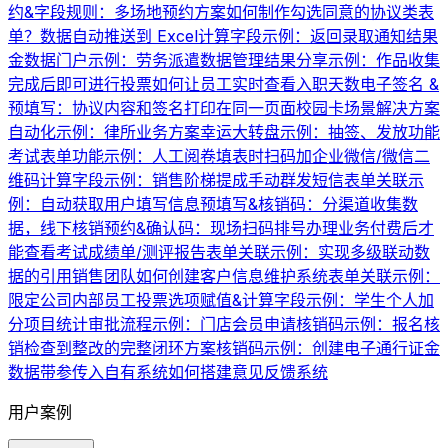
约&字段规则：多场地预约方案
如何制作勾选同意的协议类表
单？
数据自动推送到 Excel
计算字段示例：返回录取通知结果
金数据门户示例：劳务派遣数据管理
结果分享示例：作品收集
完成后即可进行投票
如何让员工实时查看入职天数
电子签名 &
预填写：协议内容和签名打印在同一页面
校园卡场景解决方案
自动化示例：律所业务方案
幸运大转盘示例：抽签、发放功能
考试表单功能示例：人工阅卷
填表时扫码加企业微信/微信二
维码
计算字段示例：销售阶梯提成
手动群发短信
表单关联示
例：自动获取用户填写信息
预填写&核销码：分渠道收集数
据，线下核销
预约&确认码：现场扫码排号办理业务
付费后才
能查看考试成绩单/测评报告
表单关联示例：实现多级联动数
据的引用
销售团队如何创建客户信息维护系统
表单关联示例：
限定公司内部员工投票
选项赋值&计算字段示例：学生个人加
分项目统计
审批流程示例：门店会员申请
核销码示例：报名核
销
检查到整改的完整闭环方案
核销码示例：创建电子通行证
金
数据带参传入自有系统
如何搭建意见反馈系统
用户案例