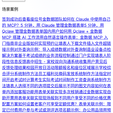
场景案例
签到成功后查看座位号
金数据团队如何在 Claude 中使用自己
的 MCP？
5 分钟，用 Claude 管理金数据表单
5 分钟，用
Qclaw 管理金数据表单
国内用户如何用 Qclaw + 金数据
MCP 搭建 AI 工作流
用自然语言操作表单：金数据 MCP 入
门指南
非企业版如何实现预约
让填表人下载文件
插入文件超链
接示例
对外查询示例：导入成绩数据对外查询
制造业设备点检
解决方案
基于考试成绩的业务流程控制
通过门户实现填表人阶
段性信息反馈
高中招生 - 家校双向沟通系统
收集用户意见后
反馈处理结果
校园开放日活动限额报名和座位区域展示
学校综
合评分系统制作方法
员工福利兑换码发放系统制作方法
指定时
间开启考试时计算考生实际考试时间
制作工资查询系统制作方
法
填表人选择不同的选项提交后展示不同的图文内容
如何在表
单内添加客服功能
用表单关联实现多次核销
通过金数据实现自
助开票
用表单关联实现现场报到
不同用户享受不同的价格优惠
配置方案
如何设置老客户可享受定额优惠？
表单关联示例：限
定已付费用户参与考试或测评
选项名额示例：办公用品领用
预