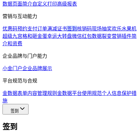
数据页面简介
自定义打印
高级报表
营销与互动能力
优惠码
预约支付
订单满减
证书
签到
核销码
现场抽奖
欢乐水果机
超级九宫格和砸金蛋
幸运大转盘
微信红包
数据裂变
营销插件简
介和资费
企业品牌与门户能力
小金门户
企业品牌展示
平台规范与合规
金数据表单内容管理规则
金数据平台使用规范
个人信息保护措
施
签到
签到