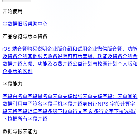
开始使用
金数据旧版帮助中心
产品总览与版本资费
iOS 端套餐购买说明
企业版介绍和试用
企业微信版套餐、功能
及资费介绍
其他服务收费说明
钉钉版套餐、功能及资费介绍
金
数据介绍
套餐、功能及资费介绍
公益计划与校园计划
个人版和
企业版的区别
字段能力
字段白名单
字段黑名单
表单关联增强
表单关联字段：表单间的
数据引用
电子签名字段
手机字段介绍
身份证
NPS 字段
计算字
段
表格字段
矩阵字段
多级下拉
单行文字 & 多行文字
下拉选择/
下拉框
所有字段介绍
数据与报表能力