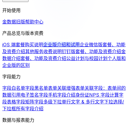
开始使用
金数据旧版帮助中心
产品总览与版本资费
iOS 端套餐购买说明
企业版介绍和试用
企业微信版套餐、功能
及资费介绍
其他服务收费说明
钉钉版套餐、功能及资费介绍
金
数据介绍
套餐、功能及资费介绍
公益计划与校园计划
个人版和
企业版的区别
字段能力
字段白名单
字段黑名单
表单关联增强
表单关联字段：表单间的
数据引用
电子签名字段
手机字段介绍
身份证
NPS 字段
计算字
段
表格字段
矩阵字段
多级下拉
单行文字 & 多行文字
下拉选择/
下拉框
所有字段介绍
数据与报表能力