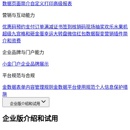
数据页面简介
自定义打印
高级报表
营销与互动能力
优惠码
预约支付
订单满减
证书
签到
核销码
现场抽奖
欢乐水果机
超级九宫格和砸金蛋
幸运大转盘
微信红包
数据裂变
营销插件简
介和资费
企业品牌与门户能力
小金门户
企业品牌展示
平台规范与合规
金数据表单内容管理规则
金数据平台使用规范
个人信息保护措
施
企业版介绍和试用
企业版介绍和试用