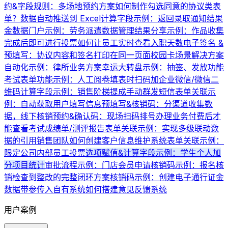
约&字段规则：多场地预约方案
如何制作勾选同意的协议类表
单？
数据自动推送到 Excel
计算字段示例：返回录取通知结果
金数据门户示例：劳务派遣数据管理
结果分享示例：作品收集
完成后即可进行投票
如何让员工实时查看入职天数
电子签名 &
预填写：协议内容和签名打印在同一页面
校园卡场景解决方案
自动化示例：律所业务方案
幸运大转盘示例：抽签、发放功能
考试表单功能示例：人工阅卷
填表时扫码加企业微信/微信二
维码
计算字段示例：销售阶梯提成
手动群发短信
表单关联示
例：自动获取用户填写信息
预填写&核销码：分渠道收集数
据，线下核销
预约&确认码：现场扫码排号办理业务
付费后才
能查看考试成绩单/测评报告
表单关联示例：实现多级联动数
据的引用
销售团队如何创建客户信息维护系统
表单关联示例：
限定公司内部员工投票
选项赋值&计算字段示例：学生个人加
分项目统计
审批流程示例：门店会员申请
核销码示例：报名核
销
检查到整改的完整闭环方案
核销码示例：创建电子通行证
金
数据带参传入自有系统
如何搭建意见反馈系统
用户案例