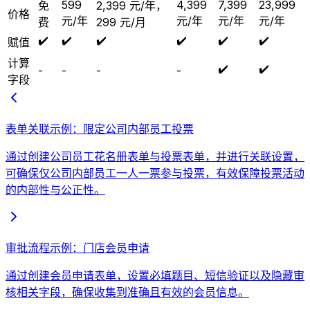
599
4,399
7,399
23,999
免
2,399 元/年，
价格
元/年
元/年
元/年
元/年
费
299 元/月
✔️
✔️
✔️
✔️
✔️
✔️
赋值
计算
✔️
✔️
-
-
-
-
字段
表单关联示例：限定公司内部员工投票
通过创建公司员工花名册表单与投票表单，并进行关联设置，
可确保仅公司内部员工一人一票参与投票，有效保障投票活动
的内部性与公正性。
审批流程示例：门店会员申请
通过创建会员申请表单，设置必填题目、短信验证以及隐藏审
核相关字段，确保收集到准确且有效的会员信息。