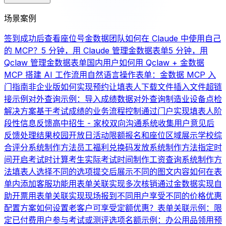
场景案例
签到成功后查看座位号
金数据团队如何在 Claude 中使用自己
的 MCP？
5 分钟，用 Claude 管理金数据表单
5 分钟，用
Qclaw 管理金数据表单
国内用户如何用 Qclaw + 金数据
MCP 搭建 AI 工作流
用自然语言操作表单：金数据 MCP 入
门指南
非企业版如何实现预约
让填表人下载文件
插入文件超链
接示例
对外查询示例：导入成绩数据对外查询
制造业设备点检
解决方案
基于考试成绩的业务流程控制
通过门户实现填表人阶
段性信息反馈
高中招生 - 家校双向沟通系统
收集用户意见后
反馈处理结果
校园开放日活动限额报名和座位区域展示
学校综
合评分系统制作方法
员工福利兑换码发放系统制作方法
指定时
间开启考试时计算考生实际考试时间
制作工资查询系统制作方
法
填表人选择不同的选项提交后展示不同的图文内容
如何在表
单内添加客服功能
用表单关联实现多次核销
通过金数据实现自
助开票
用表单关联实现现场报到
不同用户享受不同的价格优惠
配置方案
如何设置老客户可享受定额优惠？
表单关联示例：限
定已付费用户参与考试或测评
选项名额示例：办公用品领用
预