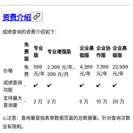
资费介绍
成绩查询的资费介绍如下：
免
专业
企业基
企业协
企业高
费
专业增强版
版
础版
作版
级版
版
599
4,399
7,399
23,999
免
2,399 元/年，
价格
元/年
元/年
元/年
元/年
费
299 元/月
成绩查询
✔️
✔️
✔️
✔️
✔️
-
功能
支持最大
-
2 万
2 万
5 万
10 万
20 万
查询量
⚠️注意：查询量是指表单数据页面的总数据量。针对查询次数
没有限制。