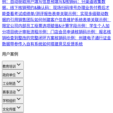
例：自动获取用户填写信息
预填写&核销码：分渠道收集数
据，线下核销
预约&确认码：现场扫码排号办理业务
付费后才
能查看考试成绩单/测评报告
表单关联示例：实现多级联动数
据的引用
销售团队如何创建客户信息维护系统
表单关联示例：
限定公司内部员工投票
选项赋值&计算字段示例：学生个人加
分项目统计
审批流程示例：门店会员申请
核销码示例：报名核
销
检查到整改的完整闭环方案
核销码示例：创建电子通行证
金
数据带参传入自有系统
如何搭建意见反馈系统
用户案例
教育培训
政府单位
工业制造
赛事活动
学校组织
文化传媒