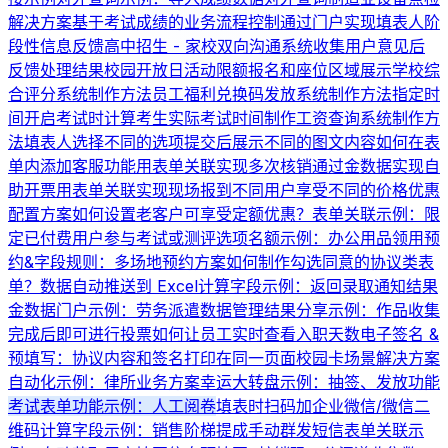
解决方案
基于考试成绩的业务流程控制
通过门户实现填表人阶
段性信息反馈
高中招生 - 家校双向沟通系统
收集用户意见后
反馈处理结果
校园开放日活动限额报名和座位区域展示
学校综
合评分系统制作方法
员工福利兑换码发放系统制作方法
指定时
间开启考试时计算考生实际考试时间
制作工资查询系统制作方
法
填表人选择不同的选项提交后展示不同的图文内容
如何在表
单内添加客服功能
用表单关联实现多次核销
通过金数据实现自
助开票
用表单关联实现现场报到
不同用户享受不同的价格优惠
配置方案
如何设置老客户可享受定额优惠？
表单关联示例：限
定已付费用户参与考试或测评
选项名额示例：办公用品领用
预
约&字段规则：多场地预约方案
如何制作勾选同意的协议类表
单？
数据自动推送到 Excel
计算字段示例：返回录取通知结果
金数据门户示例：劳务派遣数据管理
结果分享示例：作品收集
完成后即可进行投票
如何让员工实时查看入职天数
电子签名 &
预填写：协议内容和签名打印在同一页面
校园卡场景解决方案
自动化示例：律所业务方案
幸运大转盘示例：抽签、发放功能
考试表单功能示例：人工阅卷
填表时扫码加企业微信/微信二
维码
计算字段示例：销售阶梯提成
手动群发短信
表单关联示