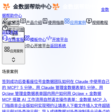
金数
据帮助中心
欢迎页
产品介绍
使用指南
应用案例
视频教程
旧版
常见问题
返回系统
搜索...
⌘
K
在线客服
模板中心
开放平台
在线客服
模板中心
开放平台
返回系统
应用案例
场景案例
签到成功后查看座位号
金数据团队如何在 Claude 中使用自己
的 MCP？
5 分钟，用 Claude 管理金数据表单
5 分钟，用
Qclaw 管理金数据表单
国内用户如何用 Qclaw + 金数据
MCP 搭建 AI 工作流
用自然语言操作表单：金数据 MCP 入
门指南
非企业版如何实现预约
让填表人下载文件
插入文件超链
接示例
对外查询示例：导入成绩数据对外查询
制造业设备点检