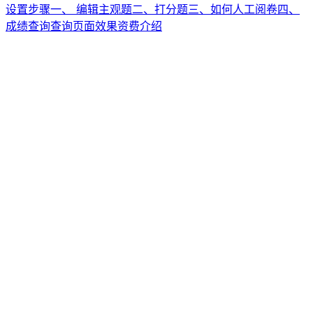
设置步骤
一、 编辑主观题
二、打分题
三、如何人工阅卷
四、
成绩查询
查询页面效果
资费介绍