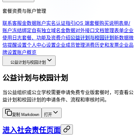
套餐资费与账户管理
联系客服
金数据账户实名认证指引
iOS 端套餐购买说明
表单/
账户冻结
绑定自有独立域名
金数据对外接口文档
管理表单
企业
使用日志
套餐、功能及资费介绍
公益计划与校园计划
新数据微
信提醒设置
个人中心设置
企业成员管理
消费历史和发票
企业品
牌设置
账户概览
公益计划与校园计划
公益计划与校园计划
当公益组织或公立学校需要申请免费专业版套餐时，可查看公
益计划和校园计划的申请条件、流程和审核时间。
复制 Markdown
打开
进入社会责任页面