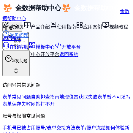
金数
据帮助中心
欢迎页
产品介绍
使用指南
应用案例
视频教程
旧版
常见问题
返回系统
搜索...
⌘
K
在线客服
模板中心
开放平台
在线客服
模板中心
开放平台
返回系统
常见问题
访问异常常见问题
表单常见问题自助排查指南
地理位置获取失败
表单暂不可填写
表单保存失败
网站打不开
账号与权限常见问题
手机号已被占用
账号/表单交接方法
表单/账户冻结
如何体验新