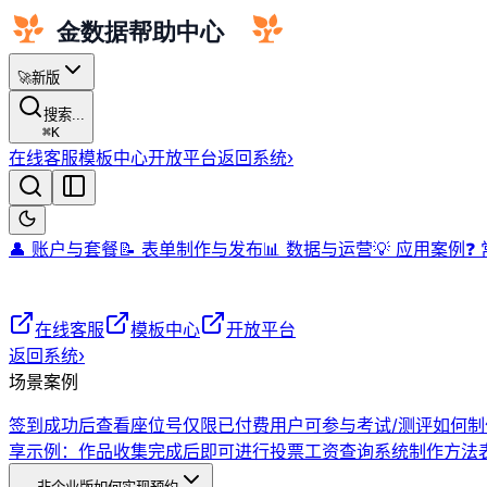
🚀
新版
搜索...
⌘
K
在线客服
模板中心
开放平台
返回系统
›
👤 账户与套餐
📝 表单制作与发布
📊 数据与运营
💡 应用案例
❓
在线客服
模板中心
开放平台
返回系统
›
场景案例
签到成功后查看座位号
仅限已付费用户可参与考试/测评
如何制
享示例：作品收集完成后即可进行投票
工资查询系统制作方法