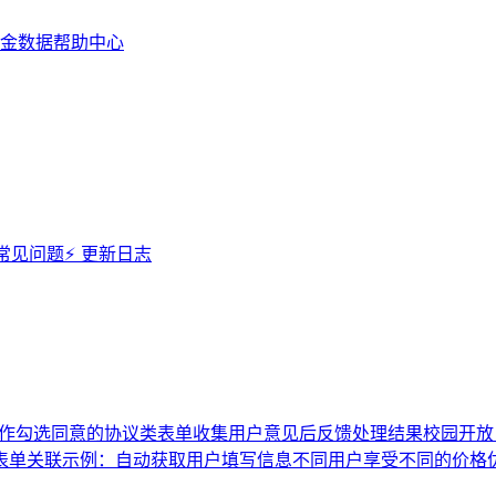
金数据帮助中心
 常见问题
⚡️ 更新日志
作勾选同意的协议类表单
收集用户意见后反馈处理结果
校园开放
表单关联示例：自动获取用户填写信息
不同用户享受不同的价格